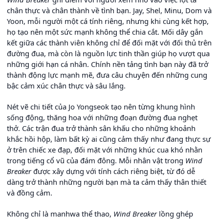
chân thực và chân thành về tình bạn. Jay, Shel, Minu, Dom và
Yoon, mỗi người một cá tính riêng, nhưng khi cùng kết hợp,
họ tạo nên một sức mạnh không thể chia cắt. Mối dây gắn
kết giữa các thành viên không chỉ để đối mặt với đối thủ trên
đường đua, mà còn là nguồn lực tinh thần giúp họ vượt qua
những giới hạn cá nhân. Chính nền tảng tình bạn này đã trở
thành động lực mạnh mẽ, đưa câu chuyện đến những cung
bậc cảm xúc chân thực và sâu lắng.
Nét vẽ chi tiết của Jo Yongseok tạo nên từng khung hình
sống động, thăng hoa với những đoạn đường đua nghẹt
thở. Các trận đua trở thành sân khấu cho những khoảnh
khắc hồi hộp, làm bất kỳ ai cũng cảm thấy như đang thực sự
ở trên chiếc xe đạp, đối mặt với những khúc cua khó nhằn
trong tiếng cổ vũ của đám đông. Mỗi nhân vật trong
Wind
Breaker
được xây dựng với tính cách riêng biệt, từ đó dễ
dàng trở thành những người bạn mà ta cảm thấy thân thiết
và đồng cảm.
Không chỉ là manhwa thể thao,
Wind Breaker
lồng ghép