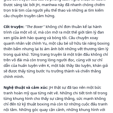
Được sáng tác bởi JH, manhwa này đã nhanh chóng chiếm
trọn trái tim của người yêu thể thao và những ai tìm kiếm
câu chuyện truyền cảm hứng.
Cốt truyện:
"The Boxer"
không chỉ đơn thuần kể lại hành
trình của một võ sĩ, mà còn mở ra một thế giới tâm lý đan
xen giữa ánh hào quang và bóng tối. Câu chuyện xoay
quanh nhân vật chính Yu, một cậu bé sở hữu tài năng boxing
thiên bẩm nhưng lại bị ám ảnh bởi những vết thương tâm lý
trong quá khứ. Từng trang truyện là một trận đấu không chỉ
trên võ đài mà còn trong lòng người đọc, cùng với sự chỉ
dẫn của huấn luyện viên K, một bậc thầy lão luyện, khán giả
sẽ được thấy từng bước Yu trưởng thành và chiến thắng
chính mình.
Nghệ thuật và cảm xúc:
JH thật sự đã tạo nên một bức
tranh hoàn mỹ qua từng nét vẽ. Những chi tiết tinh tế trong
từng khung hình cho thấy sự căng thẳng, sức mạnh không
chỉ đến từ kỹ thuật boxing mà còn từ những cuộc đấu tranh
nội tâm. Những góc quay cận cảnh, những khung hình với