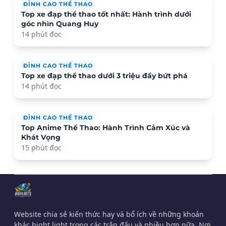
ĐỈNH CAO THỂ THAO
Top xe đạp thể thao tốt nhất: Hành trình dưới
góc nhìn Quang Huy
14 phút đọc
ĐỈNH CAO THỂ THAO
Top xe đạp thể thao dưới 3 triệu đầy bứt phá
14 phút đọc
ĐỈNH CAO THỂ THAO
Top Anime Thể Thao: Hành Trình Cảm Xúc và
Khát Vọng
15 phút đọc
Website chia sẻ kiến thức hay và bổ ích về những khoản
khác hight light trong các trận đấu và nhiều hơn nữa. Nơi