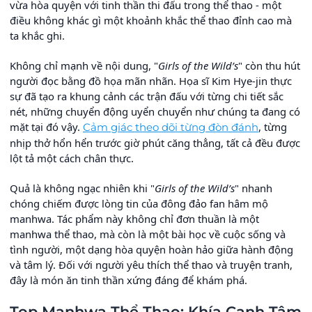
vừa hòa quyện với tinh thần thi đấu trong thể thao - một
điều không khác gì một khoảnh khắc thể thao đỉnh cao mà
ta khắc ghi.
Không chỉ mạnh về nội dung, "
Girls of the Wild’s
" còn thu hút
người đọc bằng đồ họa mãn nhãn. Họa sĩ Kim Hye-jin thực
sự đã tạo ra khung cảnh các trận đấu với từng chi tiết sắc
nét, những chuyển động uyển chuyển như chúng ta đang có
mặt tại đó vậy.
, từng
Cảm giác theo dõi từng đòn đánh
nhịp thở hổn hển trước giờ phút căng thẳng, tất cả đều được
lột tả một cách chân thực.
Quả là không ngạc nhiên khi "
Girls of the Wild’s
" nhanh
chóng chiếm được lòng tin của đông đảo fan hâm mộ
manhwa. Tác phẩm này không chỉ đơn thuần là một
manhwa thể thao, mà còn là một bài học về cuộc sống và
tình người, một dạng hòa quyện hoàn hảo giữa hành động
và tâm lý. Đối với người yêu thích thể thao và truyện tranh,
đây là món ăn tinh thần xứng đáng để khám phá.
Top Manhwa Thể Thao: Khía Cạnh Tâm