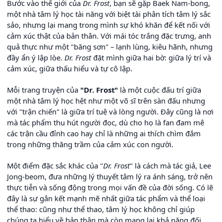
Bước vào thế giới của
Dr. Frost
, bạn sẽ gặp Baek Nam-bong,
một nhà tâm lý học tài năng với biệt tài phân tích tâm lý sắc
sảo, nhưng lại mang trong mình sự khó khăn để kết nối với
cảm xúc thật của bản thân. Với mái tóc trắng đặc trưng, anh
quả thực như một "băng sơn" – lạnh lùng, kiêu hãnh, nhưng
đầy ẩn ý lập lòe.
Dr. Frost
đặt mình giữa hai bờ: giữa lý trí và
cảm xúc, giữa thấu hiểu và tự cô lập.
Mỗi trang truyện của
"Dr. Frost"
là một cuộc đấu trí giữa
một nhà tâm lý học hệt như một võ sĩ trên sàn đấu nhưng
với "trận chiến" là giữa trí tuệ và lòng người. Đây cũng là nơi
mà tác phẩm thu hút người đọc, dù cho họ là fan đam mê
các trận cầu đỉnh cao hay chỉ là những ai thích chìm đắm
trong những thăng trầm của cảm xúc con người.
Một điểm đặc sắc khác của "
Dr. Frost
" là cách mà tác giả, Lee
Jong-beom, đưa những lý thuyết tâm lý ra ánh sáng, trở nên
thực tiễn và sống động trong mọi vấn đề của đời sống. Có lẽ
đây là sự gắn kết mạnh mẽ nhất giữa tác phẩm và thể loại
thể thao: cũng như thể thao, tâm lý học không chỉ giúp
chúng ta hiểu về bản thân mà còn mang lại khả năng đối