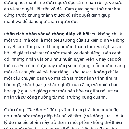
đường nét mạnh mẽ đưa người đọc cảm nhận rõ rệt về sức
ép và sự quyết liệt trên võ đài. Cảm giác nghẹt thở như khi
đứng trước khung thành trước cú sút quyết định giúp
manhwa dễ dàng giữ chân người đọc.
Phân tích nhân vật và thông điệp xã hội:
Yu không chỉ là
một võ sĩ mà còn là một biểu tượng của sự kiên định và lòng
quyết tâm. Tác phẩm không ngừng thách thức và đặt ra câu
hỏi về giá trị thật sự của sức mạnh và danh tiếng. Bên cạnh
đó, những nhân vật phụ như huấn luyện viên K hay các đối
thủ của Yu cũng được xây dựng sống động, mỗi người mang
một câu chuyện và bài học riêng.
"The Boxer"
không chỉ là
một câu chuyện đánh võ mà còn là một hành trình tìm ra
bản ngã, khắc họa sự khắc nghiệt của xã hội và nhiều bài
học quý giá. Nó giống như một bản hòa ca giữa nỗ lực cá
nhân và sự cộng hưởng từ môi trường xung quanh.
Cuối cùng,
"The Boxer"
đứng vững trong trái tim người đọc
như một bức thông điệp bất hủ về tâm lý và động lực. Đó là
lý do mà tác phẩm này trở thành một phần không thể thiếu
của người yêu thích manhwa thể thao. Nếu bạn đang tìm