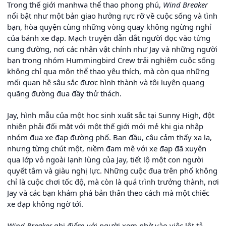
Trong thế giới manhwa thể thao phong phú,
Wind Breaker
nổi bật như một bản giao hưởng rực rỡ về cuộc sống và tình
bạn, hòa quyện cùng những vòng quay không ngừng nghỉ
của bánh xe đạp. Mạch truyện dẫn dắt người đọc vào từng
cung đường, nơi các nhân vật chính như Jay và những người
bạn trong nhóm Hummingbird Crew trải nghiệm cuộc sống
không chỉ qua môn thể thao yêu thích, mà còn qua những
mối quan hệ sâu sắc được hình thành và tôi luyện quang
quãng đường đua đầy thử thách.
Jay, hình mẫu của một học sinh xuất sắc tại Sunny High, đột
nhiên phải đối mặt với một thế giới mới mẻ khi gia nhập
nhóm đua xe đạp đường phố. Ban đầu, cậu cảm thấy xa lạ,
nhưng từng chút một, niềm đam mê với xe đạp đã xuyên
qua lớp vỏ ngoài lạnh lùng của Jay, tiết lộ một con người
quyết tâm và giàu nghị lực. Những cuộc đua trên phố không
chỉ là cuộc chơi tốc độ, mà còn là quá trình trưởng thành, nơi
Jay và các bạn khám phá bản thân theo cách mà một chiếc
xe đạp không ngờ tới.
Wind Breaker
ghi điểm với người xem nhờ vào việc lột tả