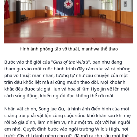
Hình ảnh phòng tập võ thuật, manhwa thể thao
Bước vào thế giới của "
Girls of the Wild’s
", bạn như đang
tham gia vào một cuộc hành trình đầy cảm xúc và cả những
pha võ thuật mãn nhãn, tương tự như câu chuyện của một
trận đấu khốc liệt mà ai cũng muốn theo dõi. Mọi khoảnh
khắc đều được tác giả Hun và họa sĩ Kim Hye-jin vẽ lên một
cách sống động, khiến người đọc không thể rời mắt.
Nhân vật chính, Song Jae Gu, là hình ảnh điển hình của một
chàng trai phải vật lộn cùng cuộc sống khó khăn sau khi mẹ
rời bỏ gia đình, làm nhiệm vụ như một trụ cột với hai người
em nhỏ. Quyết định bước vào ngôi trường Wild's High, nơi
trước đây chỉ dành riêng cho nữ, đã mở ra cho cậu một thế