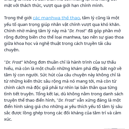
mặt với thách thức, vượt qua giới hạn chính mình.
Trong thế giới
, tâm lý cũng là một
các manhwa thể thao
yếu tố quan trọng giúp nhân vật chính vượt qua khó khăn.
Chính nhờ mảng tâm lý này mà "
Dr. Frost
" đã góp phần mở
rộng đường biên cho thể loại manhwa, tạo nên sự giao thoa
giữa khoa học và nghệ thuật trong cách truyền tải câu
chuyện.
"
Dr. Frost
" không đơn thuần chỉ là hành trình của sự thấu
hiểu, mà còn là một chuỗi những khám phá đầy bất ngờ về
tâm lý con người. Sức hút của câu chuyện này không chỉ là
từ những kiến thức sâu rộng mà nó mang tới, mà còn từ
chính cách mà độc giả phải tự nhìn lại bản thân qua từng
tình tiết truyện. Tổng kết lại, dù không nằm trong danh sách
truyện thể thao điển hình, "
Dr. Frost
" vẫn xứng đáng là một
điển hình sáng giá cho những ai yêu thích yếu tố tâm lý sâu
sắc được lồng ghép trong các đối kháng của tâm trí và cảm
xúc.