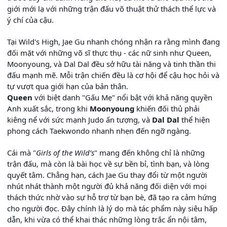
giới mới lạ với những trận đấu võ thuật thử thách thể lực và
ý chí của cậu.
Tại Wild's High, Jae Gu nhanh chóng nhận ra rằng mình đang
đối mặt với những võ sĩ thực thụ - các nữ sinh như Queen,
Moonyoung, và Dal Dal đều sở hữu tài năng và tinh thần thi
đấu mạnh mẽ. Mỗi trận chiến đều là cơ hội để cậu học hỏi và
tự vượt qua giới hạn của bản thân.
Queen
với biệt danh "Gấu Mẹ" nổi bật với khả năng quyền
Anh xuất sắc, trong khi
Moonyoung
khiến đối thủ phải
kiêng nể với sức mạnh Judo ấn tượng, và
Dal Dal
thể hiện
phong cách Taekwondo nhanh nhẹn đến ngỡ ngàng.
Cái mà "
Girls of the Wild’s
" mang đến không chỉ là những
trận đấu, mà còn là bài học về sự bền bỉ, tình bạn, và lòng
quyết tâm. Chẳng hạn, cách Jae Gu thay đổi từ một người
nhút nhát thành một người đủ khả năng đối diện với mọi
thách thức nhờ vào sự hỗ trợ từ bạn bè, đã tạo ra cảm hứng
cho người đọc. Đây chính là lý do mà tác phẩm này siêu hấp
dẫn, khi vừa có thể khai thác những lòng trắc ẩn nội tâm,