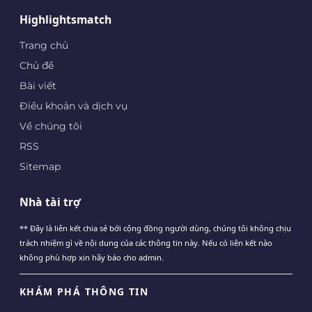
Highlightsmatch
Trang chủ
Chủ đề
Bài viết
Điều khoản và dịch vụ
Về chúng tôi
RSS
Sitemap
Nhà tài trợ
** Đây là liên kết chia sẻ bới cộng đồng người dùng, chúng tôi không chịu
trách nhiệm gì về nội dung của các thông tin này. Nếu có liên kết nào
không phù hợp xin hãy báo cho admin.
KHÁM PHÁ THÔNG TIN