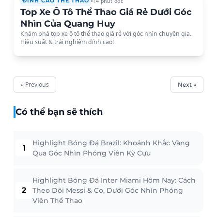
ĐỈNH CAO THỂ THAO
14 phút đọc
Top Xe Ô Tô Thể Thao Giá Rẻ Dưới Góc
Nhìn Của Quang Huy
Khám phá top xe ô tô thể thao giá rẻ với góc nhìn chuyên gia.
Hiệu suất & trải nghiệm đỉnh cao!
« Previous
Next »
Có thể bạn sẽ thích
Highlight Bóng Đá Brazil: Khoảnh Khắc Vàng
1
Qua Góc Nhìn Phóng Viên Kỳ Cựu
Highlight Bóng Đá Inter Miami Hôm Nay: Cách
2
Theo Dõi Messi & Co. Dưới Góc Nhìn Phóng
Viên Thể Thao