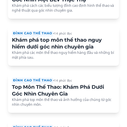
Khám phá cách các biểu tượng đỉnh cao định hình thể thao và
nghệ thuật qua góc nhìn chuyên gia.
ĐỈNH CAO THỂ THAO
14 phút đọc
Khám phá top môn thể thao nguy
hiểm dưới góc nhìn chuyên gia
Khám phá các môn thể thao nguy hiểm hàng đầu và những bí
mật phía sau.
ĐỈNH CAO THỂ THAO
14 phút đọc
Top Môn Thể Thao: Khám Phá Dưới
Góc Nhìn Chuyên Gia
Khám phá top môn thể thao và ảnh hưởng của chúng từ góc
nhìn chuyên môn.