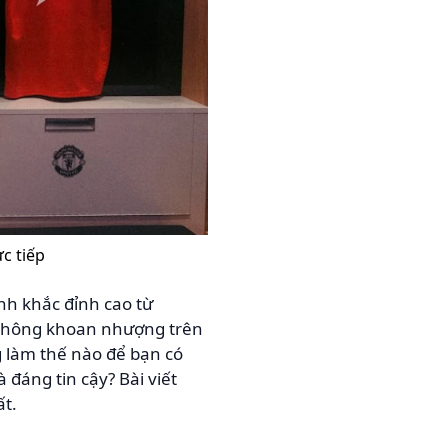
c tiếp
h khắc đỉnh cao từ
n không khoan nhượng trên
 làm thế nào để bạn có
đáng tin cậy? Bài viết
ất.