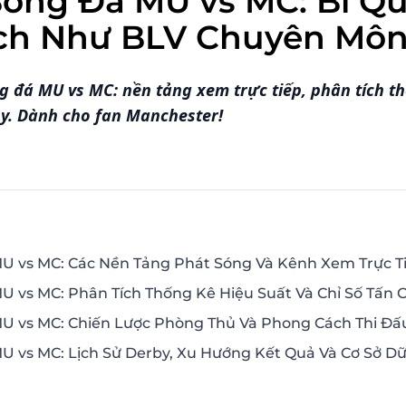
Bóng Đá MU vs MC: Bí Q
ích Như BLV Chuyên Mô
 đá MU vs MC: nền tảng xem trực tiếp, phân tích th
by. Dành cho fan Manchester!
MU vs MC: Các Nền Tảng Phát Sóng Và Kênh Xem Trực T
U vs MC: Phân Tích Thống Kê Hiệu Suất Và Chỉ Số Tấn 
MU vs MC: Chiến Lược Phòng Thủ Và Phong Cách Thi Đấ
U vs MC: Lịch Sử Derby, Xu Hướng Kết Quả Và Cơ Sở D