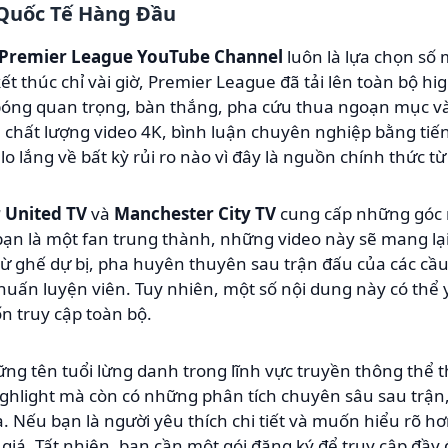
 Quốc Tế Hàng Đầu
l Premier League YouTube Channel
luôn là lựa chọn số 
ết thúc chỉ vài giờ, Premier League đã tải lên toàn bộ hig
 bóng quan trọng, bàn thắng, pha cứu thua ngoạn mục 
 chất lượng video 4K, bình luận chuyên nghiệp bằng tiế
o lắng về bất kỳ rủi ro nào vì đây là nguồn chính thức từ 
 United TV
và
Manchester City TV
cung cấp những góc 
bạn là một fan trung thành, những video này sẽ mang lại
ừ ghế dự bị, pha huyên thuyên sau trận đấu của các cầu
c huấn luyện viên. Tuy nhiên, một số nội dung này có thể
 truy cập toàn bộ.
ững tên tuổi lừng danh trong lĩnh vực truyền thông thể 
ighlight mà còn có những phân tích chuyên sâu sau trận
a. Nếu bạn là người yêu thích chi tiết và muốn hiểu rõ h
 giá. Tất nhiên, bạn cần một gói đăng ký để truy cập đầy 