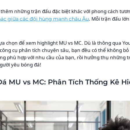
êm những trận đấu đặc biệt khác với phong cách tương
. Mỗi trận đấu l
hác giữa các đội hùng mạnh châu Âu
 lựa chọn để xem highlight MU vs MC. Dù là thông qua Yo
công cụ phân tích chuyên sâu, bạn đều có thể không b
ảng phù hợp với nhu cầu của bạn, rồi hưởng thụ những t
người yêu bóng đá!
Đá MU vs MC: Phân Tích Thống Kê Hi