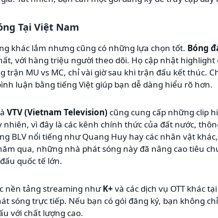
óng Tại Việt Nam
ông khác lắm nhưng cũng có những lựa chọn tốt.
Bóng đ
t, với hàng triệu người theo dõi. Họ cập nhật highlight
trận MU vs MC, chỉ vài giờ sau khi trận đấu kết thúc. C
nh luận bằng tiếng Việt giúp bạn dễ dàng hiểu rõ hơn.
và
VTV (Vietnam Television)
cũng cung cấp những clip hi
nhiên, vì đây là các kênh chính thức của đất nước, thôn
ững BLV nổi tiếng như Quang Huy hay các nhân vật khác,
năm qua, những nhà phát sóng này đã nâng cao tiêu chu
đấu quốc tế lớn.
ác nền tảng streaming như
K+
và các dịch vụ OTT khác tạ
hát sóng trực tiếp. Nếu bạn có gói đăng ký, bạn không ch
ấu với chất lượng cao.