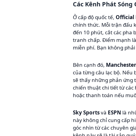
Các Kênh Phát Sóng
Ở cấp độ quốc tế,
Officia
chính thức. Mỗi trận đấu k
đến 10 phút, cắt các pha
tranh chấp. Điểm mạnh là
miễn phí. Bạn không phải l
Bên cạnh đó,
Manchester
của từng câu lạc bộ. Nếu 
sẽ thấy những phản ứng t
chiến thuật chi tiết từ cá
hoặc thanh toán nếu muốn
Sky Sports
và
ESPN
là nh
này không chỉ cung cấp h
góc nhìn từ các chuyên gi
kênh này sẽ là tài sản quý