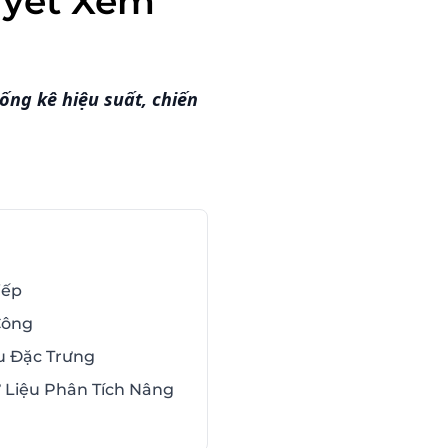
uyết Xem
n
ống kê hiệu suất, chiến
iếp
Công
u Đặc Trưng
ữ Liệu Phân Tích Nâng