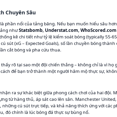
ch Chuyên Sâu
ỉ là phần nổi của tảng băng. Nếu bạn muốn hiểu sâu hơn
 tảng như
Statsbomb, Understat.com, WhoScored.com
hống kê chi tiết như tỷ lệ kiểm soát bóng (typically 55-
c cú sút (xG – Expected Goals), số lần chuyền bóng thành
lần cắt bóng và pha cứu thua.
ể thấy rõ tại sao một đội chiến thắng – không chỉ là vì họ
là cách để bạn trở thành một người hâm mộ thực sự, khô
 nhận ra sự khác biệt giữa phong cách chơi của hai đội. 
ựng từ hàng thủ, áp sát cao lên sân. Manchester United, 
những cú sút trực tiếp, và khả năng thích ứng với các p
, đó chính là lúc bóng đá thực sự bùng nổ.