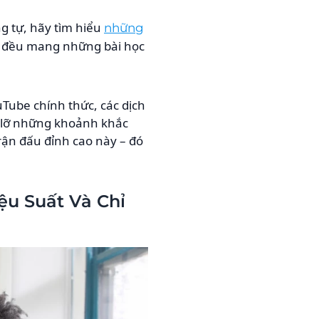
 tự, hãy tìm hiểu
những
ớn đều mang những bài học
uTube chính thức, các dịch
ỏ lỡ những khoảnh khắc
rận đấu đỉnh cao này – đó
ệu Suất Và Chỉ