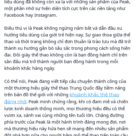
tiêu dùng đã không còn xa lạ với những sản phẩm của Peak,
một phần nhờ sự hiện diện tích cực trên các nền tảng như
Facebook hay Instagram.
Điều thú vị là Peak không ngừng nắm bắt và dẫn đầu xu
hướng tiêu dùng của giới trẻ hiện nay. Sự giao thoa giữa thể
thao và thời trang không chỉ đơn thuần là trào lưu mà đã trở
thành xu hướng gắn bó sâu sắc trong phong cách sống hiện
đại. Đôi giày thể thao không còn là bạn đồng hành chỉ trên
sân đấu mà trở thành người bạn đồng hành trong mỗi
khoảnh khắc hàng ngày.
Có thể nói, Peak đang viết tiếp câu chuyện thành công của
một thương hiệu giày thể thao Trung Quốc đầy tiềm năng
trên bản đồ thế giới với những
khoảnh khắc thể thao
. Peak minh chứng rằng, khi có đam mê và chiến
đáng nhớ
lược kinh doanh thông minh, mọi thương hiệu đều có thể
vươn xa, sánh vai cùng những tên tuổi lớn. Chặng đường
phía trước của Peak là một hành trình đáng mong đợi, nơi
mà thương hiệu này hứa hẹn sẽ mang đến nhiều sản phẩm
đột phá hơn nữa cho người hâm mộ thể thao trên toàn cầu.