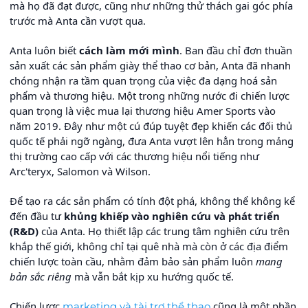
mà họ đã đạt được, cũng như những thử thách gai góc phía
trước mà Anta cần vượt qua.
Anta luôn biết
cách làm mới mình
. Ban đầu chỉ đơn thuần
sản xuất các sản phẩm giày thể thao cơ bản, Anta đã nhanh
chóng nhận ra tầm quan trọng của việc đa dạng hoá sản
phẩm và thương hiệu. Một trong những nước đi chiến lược
quan trọng là việc mua lại thương hiệu Amer Sports vào
năm 2019. Đây như một cú đúp tuyệt đẹp khiến các đối thủ
quốc tế phải ngỡ ngàng, đưa Anta vượt lên hẳn trong mảng
thị trường cao cấp với các thương hiệu nổi tiếng như
Arc'teryx, Salomon và Wilson.
Để tạo ra các sản phẩm có tính đột phá, không thể không kể
đến đầu tư
khủng khiếp vào nghiên cứu và phát triển
(R&D)
của Anta. Họ thiết lập các trung tâm nghiên cứu trên
khắp thế giới, không chỉ tại quê nhà mà còn ở các địa điểm
chiến lược toàn cầu, nhằm đảm bảo sản phẩm luôn
mang
bản sắc riêng
mà vẫn bắt kịp xu hướng quốc tế.
Chiến lược
cũng là một phần
marketing và tài trợ thể thao