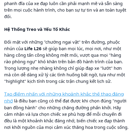
phanh đĩa của xe đạp luôn cần phải mạnh mẽ và sẵn sàng
trên mọi cuộc hành trình, cho bạn sự tự tin và an toàn tuyệt
đối.
Hệ Thống Treo và Yếu Tố Khác
Đối mặt với những "chướng ngại vật" trên đường, phuộc
nhún của
Life L26
sẽ giúp bạn mọi lúc, mọi nơi, như một
hàng công tấn công không mệt mỏi, vượt qua mọi "hàng
rào phòng ngự" khó khăn trên bản đồ hành trình của bạn.
Trọng lượng nhẹ nhàng không chỉ giúp đạp xe "lướt" hơn
mà còn dễ dàng xử lý các tình huống bất ngờ, tựa như một
"highlight" kịch tính trong các trận chung kết lịch sử.
Tạo điểm nhấn với những khoảnh khắc thể thao đáng
là điều bạn cũng có thể đạt được khi chọn đúng "người
nhớ
bạn đồng hành" cho những chặng đường phấn khởi. Hãy
cảm nhận và lựa chọn chiếc xe phù hợp để mỗi chuyến đi
đều là một khoảnh khắc đáng nhớ, biến chiếc xe đạp thành
nơi khởi nguồn của mọi cảm xúc thăng hoa trong cuộc sống.