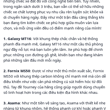
những chiếc xe đắt đỏ với công nghệ tiên tiến. Tuy nhiên,
trong ngân sách dưới 3 triệu, bạn vẫn có thể sở hữu những
chiếc xe chất lượng phục vụ nhu cầu rèn luyện sức khỏe và
di chuyển hàng ngày. Đây như một trận đấu căng thẳng khi
bạn đang tìm kiếm chiếc xe phù hợp giữa muôn vàn lựa
chọn, và mỗi ứng viên đều có điểm mạnh riêng của mình!
1. Galaxy MT16
: Với khung thép chắc chắn và hệ thống
phanh đĩa mạnh mẽ, Galaxy MT16 như một cầu thủ phòng
ngự đầy nỗ lực mà bạn luôn yên tâm. Xe phù hợp để chinh
phục những con đường gồ ghề, khiến bạn như đang khám
phá những sân đấu mới mỗi ngày.
2. Fornix MS50
: Được ví như một thủ môn xuất sắc, Fornix
MS50 với khung thép carbon không chỉ mạnh mẽ mà còn dễ
điều khiển như việc cản phá những cú sút hiểm hóc từ đối
thủ. Tay đề Tourney của hãng cũng giúp người dùng chuyển
số linh hoạt hơn trong các điều kiện địa hình khác nhau.
3. Asama
: Như một tiền vệ sáng tạo, Asama với thiết kế nhẹ
nhàng từ khung nhôm, hệ thống phanh cơ khí hoặc phanh V