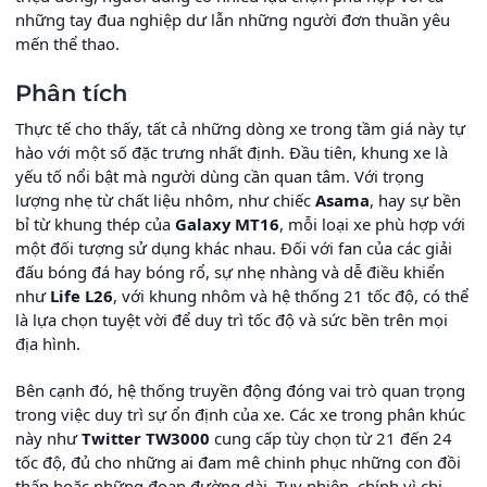
những tay đua nghiệp dư lẫn những người đơn thuần yêu
mến thể thao.
Phân tích
Thực tế cho thấy, tất cả những dòng xe trong tầm giá này tự
hào với một số đặc trưng nhất định. Đầu tiên, khung xe là
yếu tố nổi bật mà người dùng cần quan tâm. Với trọng
lượng nhẹ từ chất liệu nhôm, như chiếc
Asama
, hay sự bền
bỉ từ khung thép của
Galaxy MT16
, mỗi loại xe phù hợp với
một đối tượng sử dụng khác nhau. Đối với fan của các giải
đấu bóng đá hay bóng rổ, sự nhẹ nhàng và dễ điều khiển
như
Life L26
, với khung nhôm và hệ thống 21 tốc độ, có thể
là lựa chọn tuyệt vời để duy trì tốc độ và sức bền trên mọi
địa hình.
Bên cạnh đó, hệ thống truyền động đóng vai trò quan trọng
trong việc duy trì sự ổn định của xe. Các xe trong phân khúc
này như
Twitter TW3000
cung cấp tùy chọn từ 21 đến 24
tốc độ, đủ cho những ai đam mê chinh phục những con đồi
thấp hoặc những đoạn đường dài. Tuy nhiên, chính vì chi