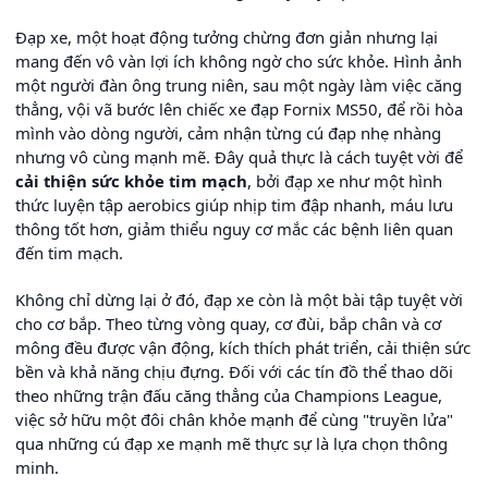
Đạp xe, một hoạt động tưởng chừng đơn giản nhưng lại
mang đến vô vàn lợi ích không ngờ cho sức khỏe. Hình ảnh
một người đàn ông trung niên, sau một ngày làm việc căng
thẳng, vội vã bước lên chiếc xe đạp Fornix MS50, để rồi hòa
mình vào dòng người, cảm nhận từng cú đạp nhẹ nhàng
nhưng vô cùng mạnh mẽ. Đây quả thực là cách tuyệt vời để
cải thiện sức khỏe tim mạch
, bởi đạp xe như một hình
thức luyện tập aerobics giúp nhịp tim đập nhanh, máu lưu
thông tốt hơn, giảm thiểu nguy cơ mắc các bệnh liên quan
đến tim mạch.
Không chỉ dừng lại ở đó, đạp xe còn là một bài tập tuyệt vời
cho cơ bắp. Theo từng vòng quay, cơ đùi, bắp chân và cơ
mông đều được vận động, kích thích phát triển, cải thiện sức
bền và khả năng chịu đựng. Đối với các tín đồ thể thao dõi
theo những trận đấu căng thẳng của Champions League,
việc sở hữu một đôi chân khỏe mạnh để cùng "truyền lửa"
qua những cú đạp xe mạnh mẽ thực sự là lựa chọn thông
minh.