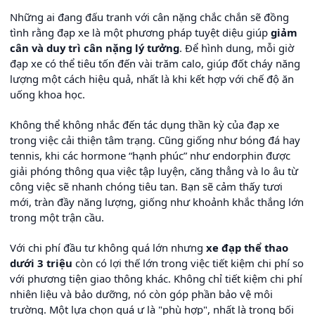
Những ai đang đấu tranh với cân nặng chắc chắn sẽ đồng
tình rằng đạp xe là một phương pháp tuyệt diệu giúp
giảm
cân và duy trì cân nặng lý tưởng
. Để hình dung, mỗi giờ
đạp xe có thể tiêu tốn đến vài trăm calo, giúp đốt cháy năng
lượng một cách hiệu quả, nhất là khi kết hợp với chế độ ăn
uống khoa học.
Không thể không nhắc đến tác dụng thần kỳ của đạp xe
trong việc cải thiện tâm trạng. Cũng giống như bóng đá hay
tennis, khi các hormone “hạnh phúc” như endorphin được
giải phóng thông qua việc tập luyện, căng thẳng và lo âu từ
công việc sẽ nhanh chóng tiêu tan. Bạn sẽ cảm thấy tươi
mới, tràn đầy năng lượng, giống như khoảnh khắc thắng lớn
trong một trận cầu.
Với chi phí đầu tư không quá lớn nhưng
xe đạp thể thao
dưới 3 triệu
còn có lợi thế lớn trong việc tiết kiệm chi phí so
với phương tiện giao thông khác. Không chỉ tiết kiệm chi phí
nhiên liệu và bảo dưỡng, nó còn góp phần bảo vệ môi
trường. Một lựa chọn quá ư là "phù hợp", nhất là trong bối