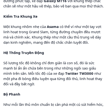
đường phức tạp, xe đạp
Galaxy MT16
với khung thép chắc
chắn sẽ như một hậu vệ thép, bảo vệ bạn qua mọi thử thách.
Kiểm Tra Khung Xe
Một khung nhôm nhẹ của
Asama
có thể ví như một tay vợt
linh hoạt trong Grand Slam, từng đường chuyền đều mượt
mà và chính xác. Khung thép như một cầu thủ trung vệ dày
dạn kinh nghiệm, mang đến độ chắc chắn tuyệt đối.
Hệ Thống Truyền Động
Số lượng tốc độ không chỉ đơn giản là con số, đó là sức
mạnh bí ẩn ẩn chứa bên trong như những ngôi sao giấu
mình trên sân. Mỗi tốc độ của xe đạp
Twitter TW3000
như
một pha đi bóng điêu luyện qua từng đối thủ, linh hoạt thay
đổi và đầy bất ngờ.
Bộ Phanh
Như mỗi lần thủ môn chuẩn bị cản phá một cú sút hiểm hóc,