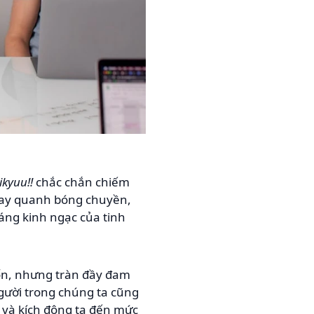
ikyuu!!
chắc chắn chiếm
 xoay quanh bóng chuyền,
áng kinh ngạc của tinh
tốn, nhưng tràn đầy đam
gười trong chúng ta cũng
 và kích động ta đến mức