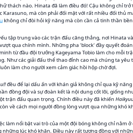
thử thách nào. Hinata đã làm điều đó! Cậu không chỉ tr
 Karasuno, mà còn phải đối mặt với rất nhiều đối thủ m
không chỉ đòi hỏi kỹ năng mà còn cần cả tinh thần bền 
u
ếu tập trung vào các trận đấu căng thẳng, nơi Hinata v
 vượt qua chính mình. Những pha 'block' đầy quyết đoán
 minh từ đầu đội trưởng Kageyama Tobio làm cho mỗi tr
 Như các giải đấu thể thao đỉnh cao mà chúng ta yêu th
 luôn làm cho người xem cảm giác hồi hộp chờ đợi.
u!!
đều để lại dấu ấn với khán giả không chỉ qua kỹ năng
hần đồng đội và sự đoàn kết là nội dung cốt lõi, giống n
ột trận đấu quan trọng. Chính điều này đã khiến
Haikyuu
 còn về cách mọi người đồng lòng vượt qua những khó k
iệc làm nổi bật vai trò của một đội bóng không chỉ nằm 
ng những lúc khó khăn. Điều này rất tương đồng với nhữn