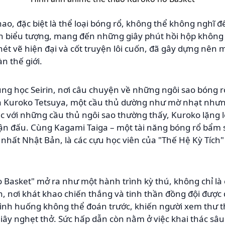
ao, đặc biệt là thể loại bóng rổ, không thể không nghĩ đ
h biểu tượng, mang đến những giây phút hồi hộp không
 nét vẽ hiện đại và cốt truyện lôi cuốn, đã gây dựng nên
n thế giới.
ung học Seirin, nơi câu chuyện về những ngôi sao bóng rổ
à Kuroko Tetsuya, một cầu thủ dường như mờ nhạt nhưn
c với những cầu thủ ngôi sao thường thấy, Kuroko lặng l
ận đấu. Cùng Kagami Taiga – một tài năng bóng rổ bẩm s
hất Nhật Bản, là các cựu học viên của "Thế Hệ Kỳ Tích"
 Basket" mở ra như một hành trình kỳ thú, không chỉ là
n, nơi khát khao chiến thắng và tinh thần đồng đội được 
ình huống không thể đoán trước, khiến người xem thư t
ây nghẹt thở. Sức hấp dẫn còn nằm ở việc khai thác sâu 