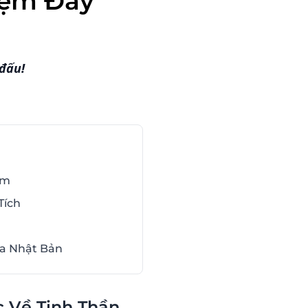
iệm Đầy
đấu!
óm
Tích
óa Nhật Bản
c Về Tinh Thần