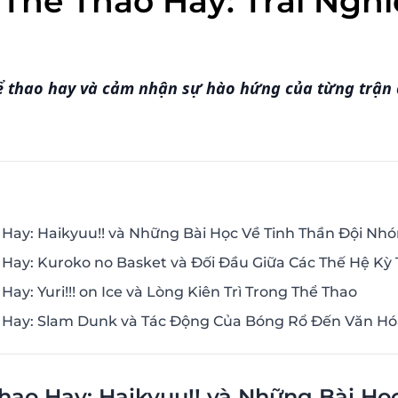
Thể Thao Hay: Trải Ngh
 thao hay và cảm nhận sự hào hứng của từng trận 
Hay: Haikyuu!! và Những Bài Học Về Tinh Thần Đội Nh
Hay: Kuroko no Basket và Đối Đầu Giữa Các Thế Hệ Kỳ 
ay: Yuri!!! on Ice và Lòng Kiên Trì Trong Thể Thao
 Hay: Slam Dunk và Tác Động Của Bóng Rổ Đến Văn H
hao Hay: Haikyuu!! và Những Bài Họ