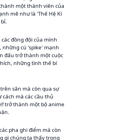
ở thành một thành viên của
ạnh mẽ như là 'Thế Hệ Kì
bỉ.
à các đồng đội của mình
, những cú 'spike' mạnh
ận đấu trở thành một cuộc
ích, những tình thế bí
 trên sân mà còn qua sự
hư cách mà các cầu thủ
!!
trở thành một bộ anime
hăn.
ở các pha ghi điểm mà còn
g gì chúng ta thấy trong