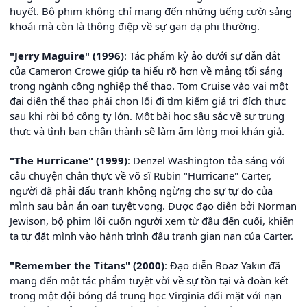
huyết. Bộ phim không chỉ mang đến những tiếng cười sảng
khoái mà còn là thông điệp về sự gan dạ phi thường.
"Jerry Maguire" (1996)
: Tác phẩm kỳ ảo dưới sự dẫn dắt
của Cameron Crowe giúp ta hiểu rõ hơn về mảng tối sáng
trong ngành công nghiệp thể thao. Tom Cruise vào vai một
đại diện thể thao phải chọn lối đi tìm kiếm giá trị đích thực
sau khi rời bỏ công ty lớn. Một bài học sâu sắc về sự trung
thực và tình bạn chân thành sẽ làm ấm lòng mọi khán giả.
"The Hurricane" (1999)
: Denzel Washington tỏa sáng với
câu chuyện chân thực về võ sĩ Rubin "Hurricane" Carter,
người đã phải đấu tranh không ngừng cho sự tự do của
mình sau bản án oan tuyệt vọng. Được đạo diễn bởi Norman
Jewison, bộ phim lôi cuốn người xem từ đầu đến cuối, khiến
ta tự đặt mình vào hành trình đấu tranh gian nan của Carter.
"Remember the Titans" (2000)
: Đạo diễn Boaz Yakin đã
mang đến một tác phẩm tuyệt vời về sự tồn tại và đoàn kết
trong một đội bóng đá trung học Virginia đối mặt với nạn