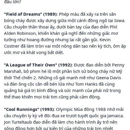
đấu lớn?
"Field of Dreams" (1989)
: Phép màu đã xảy ra trên sân
bóng chày được xây dựng giữa một cánh đồng ngô tại Iowa.
Câu chuyện thần thoại ấy, dưới bàn tay của đạo diễn Phil
Alden Robinson, khiến khán giả nghĩ đến những giấc mơ
tưởng như hoang đường nhưng lại rất gần gũi. Kevin
Costner đã làm tròn vai một nông dân tạo nên kỳ tích, ôm ấp
ước mơ và khát vọng bất diệt.
"A League of Their Own" (1992)
: Được đạo diễn bởi Penny
Marshall, bộ phim hé lộ một phần lịch sử bóng chày nữ Mỹ
thời Thế chiến 2. Những cô gái mạnh mẽ như Geena Davis
và đàn ông cộc cằn dễ bén lửa như Tom Hanks đã cùng
quảng bá giá trị bình đẳng và sức mạnh của phái nữ trong
thể thao khiến mọi trái tim cũng phải cảm động.
"Cool Runnings" (1993)
: Olympic Mùa đông 1988 nhớ mãi
câu chuyện ly kỳ về đội đua xe trượt tuyết quốc gia Jamaica.
Jon Turteltaub đạo diễn đã làm cho hành trình ấy trở nên
sống động hơn bởi sự kiên trì của những trái tim nhiệt