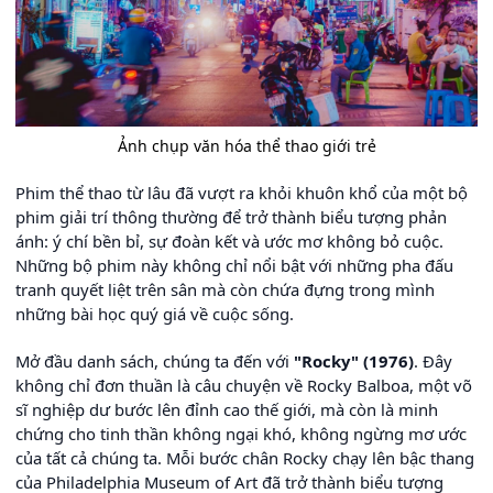
Ảnh chụp văn hóa thể thao giới trẻ
Phim thể thao từ lâu đã vượt ra khỏi khuôn khổ của một bộ
phim giải trí thông thường để trở thành biểu tượng phản
ánh: ý chí bền bỉ, sự đoàn kết và ước mơ không bỏ cuộc.
Những bộ phim này không chỉ nổi bật với những pha đấu
tranh quyết liệt trên sân mà còn chứa đựng trong mình
những bài học quý giá về cuộc sống.
Mở đầu danh sách, chúng ta đến với
"Rocky" (1976)
. Đây
không chỉ đơn thuần là câu chuyện về Rocky Balboa, một võ
sĩ nghiệp dư bước lên đỉnh cao thế giới, mà còn là minh
chứng cho tinh thần không ngại khó, không ngừng mơ ước
của tất cả chúng ta. Mỗi bước chân Rocky chạy lên bậc thang
của Philadelphia Museum of Art đã trở thành biểu tượng