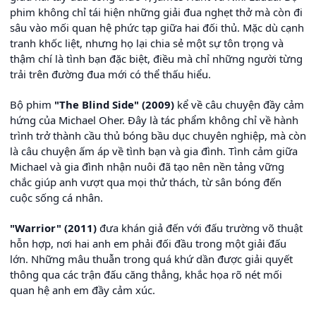
phim không chỉ tái hiện những giải đua nghẹt thở mà còn đi
sâu vào mối quan hệ phức tạp giữa hai đối thủ. Mặc dù cạnh
tranh khốc liệt, nhưng họ lại chia sẻ một sự tôn trọng và
thậm chí là tình bạn đặc biệt, điều mà chỉ những người từng
trải trên đường đua mới có thể thấu hiểu.
Bộ phim
"The Blind Side" (2009)
kể về câu chuyện đầy cảm
hứng của Michael Oher. Đây là tác phẩm không chỉ về hành
trình trở thành cầu thủ bóng bầu dục chuyên nghiệp, mà còn
là câu chuyện ấm áp về tình bạn và gia đình. Tình cảm giữa
Michael và gia đình nhận nuôi đã tạo nên nền tảng vững
chắc giúp anh vượt qua mọi thử thách, từ sân bóng đến
cuộc sống cá nhân.
"Warrior" (2011)
đưa khán giả đến với đấu trường võ thuật
hỗn hợp, nơi hai anh em phải đối đầu trong một giải đấu
lớn. Những mâu thuẫn trong quá khứ dần được giải quyết
thông qua các trận đấu căng thẳng, khắc họa rõ nét mối
quan hệ anh em đầy cảm xúc.