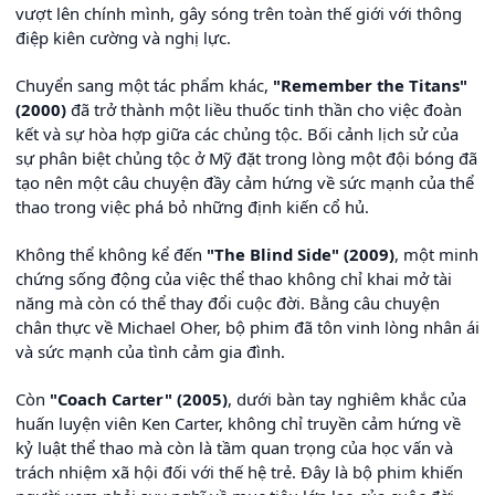
vượt lên chính mình, gây sóng trên toàn thế giới với thông
điệp kiên cường và nghị lực.
Chuyển sang một tác phẩm khác,
"Remember the Titans"
(2000)
đã trở thành một liều thuốc tinh thần cho việc đoàn
kết và sự hòa hợp giữa các chủng tộc. Bối cảnh lịch sử của
sự phân biệt chủng tộc ở Mỹ đặt trong lòng một đội bóng đã
tạo nên một câu chuyện đầy cảm hứng về sức mạnh của thể
thao trong việc phá bỏ những định kiến cổ hủ.
Không thể không kể đến
"The Blind Side" (2009)
, một minh
chứng sống động của việc thể thao không chỉ khai mở tài
năng mà còn có thể thay đổi cuộc đời. Bằng câu chuyện
chân thực về Michael Oher, bộ phim đã tôn vinh lòng nhân ái
và sức mạnh của tình cảm gia đình.
Còn
"Coach Carter" (2005)
, dưới bàn tay nghiêm khắc của
huấn luyện viên Ken Carter, không chỉ truyền cảm hứng về
kỷ luật thể thao mà còn là tầm quan trọng của học vấn và
trách nhiệm xã hội đối với thế hệ trẻ. Đây là bộ phim khiến