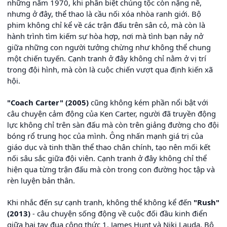
những năm 1970, khi phân biệt chủng tộc còn nặng nề,
nhưng ở đây, thể thao là cầu nối xóa nhòa ranh giới. Bộ
phim không chỉ kể về các trận đấu trên sân cỏ, mà còn là
hành trình tìm kiếm sự hòa hợp, nơi mà tình bạn nảy nở
giữa những con người tưởng chừng như không thể chung
một chiến tuyến. Cạnh tranh ở đây không chỉ nằm ở vị trí
trong đội hình, mà còn là cuộc chiến vượt qua định kiến xã
hội.
"Coach Carter" (2005)
cũng không kém phần nổi bật với
câu chuyện cảm động của Ken Carter, người đã truyền động
lực không chỉ trên sàn đấu mà còn trên giảng đường cho đội
bóng rổ trung học của mình. Ông nhấn mạnh giá trị của
giáo dục và tinh thần thể thao chân chính, tạo nên mối kết
nối sâu sắc giữa đội viên. Cạnh tranh ở đây không chỉ thể
hiện qua từng trận đấu mà còn trong con đường học tập và
rèn luyện bản thân.
Khi nhắc đến sự cạnh tranh, không thể không kể đến
"Rush"
(2013)
- câu chuyện sống động về cuộc đối đầu kinh điển
giữa hai tay đua công thức 1, James Hunt và Niki Lauda. Bộ