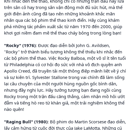
Khi nhắc đến thể thao, không chỉ có những trận đấu nảy lửa
trên sân cỏ hay trong sân vận động mới đủ sức hút, mà thế
giới điện ảnh cũng đã tạo nên những khoảnh khắc mãn
nhãn qua các bộ phim thể thao kinh điển. Hãy cùng khám
phá những tác phẩm xuất sắc từ năm 1970 đến 2000, giúp
khơi gợi niềm đam mê thể thao cháy bỏng trong lòng bạn!
"Rocky" (1976)
: Được đạo diễn bởi John G. Avildsen,
"Rocky" trở thành biểu tượng không thể thiếu khi nhắc đến
các bộ phim thể thao. Việc Rocky Balboa, một võ sĩ ít tên tuổi
từ Philadelphia có cơ hội đọ sức với nhà vô địch quyền anh
Apollo Creed, đã truyền tải một thông điệp mãnh liệt về ý chí
và sự kiên trì. Sylvester Stallone trong vai chính đã làm sống
lại câu chuyện của một người hùng nguồn gốc bình dân,
nhưng đầy nghị lực. Hãy tưởng tượng bạn đang ngồi cùng
Rocky trong một trận đấu căng thẳng, cảm nhận mồ hôi ướt
đẫm và tiếng hò reo từ khán giả, một trải nghiệm không thể
nào quên!
"Raging Bull" (1980)
: Bộ phim do Martin Scorsese đạo diễn,
lấy cảm hứng từ cuộc đời thực của Jake LaMotta. Những cú