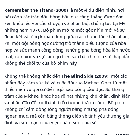
Remember the Titans (2000)
là một ví dụ điển hình, nơi
bối cảnh các trận đấu bóng bầu dục căng thẳng được đan
xen khéo léo với câu chuyện về phân biệt chủng tộc tại Mỹ
những năm 1970. Bộ phim mở ra một góc nhìn mới về sự
đoàn kết và lòng khoan dung giữa các chủng tộc khác nhau,
khi một đội bóng học đường trở thành biểu tượng của hòa
hợp và sức mạnh cộng đồng. Những pha bóng hòa lẫn nước
mắt, cảm xúc và sự cam go trên sân bãi chính là sức hấp dẫn
không thể chối từ của bộ phim này.
Không thể không nhắc đến
The Blind Side (2009)
, một tác
phẩm đầy cảm xúc kể về cuộc đời của Michael Oher từ một
thiếu niên vô gia cư đến ngôi sao bóng bầu dục. Sự thăng
trầm của Michael khắc hoạ rõ nét những khó khăn, định kiến
và phấn đấu để trở thành biểu tượng thành công. Bộ phim
không chỉ cảm động lòng người bằng những pha bóng
ngoạn mục, mà còn bằng thông điệp về tình yêu thương gia
đình và sức mạnh của việc chăm sóc, chia sẻ.