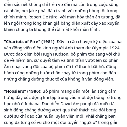
đấm sắc nét không chỉ trên võ đài mà còn trong cuộc sống
cá nhân, nơi Jake phải đấu tranh với những bóng tối trong
chính mình. Robert De Niro, với màn hóa thân ấn tượng, đã
lên ngôi trong lòng khán giả bằng diễn xuất đầy xao xuyến,
khiến chúng ta không thể rời mắt khỏi màn hình.
"Chariots of Fire" (1981)
: Đây là câu chuyện kỳ diệu của hai
vận động viên điền kinh người Anh tham dự Olympic 1924.
Được đạo diễn bởi Hugh Hudson, bộ phim tỏa sáng với chủ
đề về niềm tin, sự quyết tâm và tinh thần vượt lên số phận.
Âm nhạc vang đội của bộ phim đã trở thành bất hủ, đồng
hành cùng những bước chân chạy từ trong phim cho đến
những chặng đường thực tế của không ít vận động viên.
"Hoosiers" (1986)
: Bộ phim mang đến một làn sóng cảm
hứng đầy xúc động khi tập trung vào một đội bóng rổ trung
học nhỏ ở Indiana. Đạo diễn David Anspaugh đã miêu tả
sinh động chặng đường vượt qua thử thách của đội bóng
dưới sự chỉ đạo của huấn luyện viên mới. Phải chăng bạn
cũng đã từng cổ vũ cho một đội tuyển "ngựa ô" trong giải