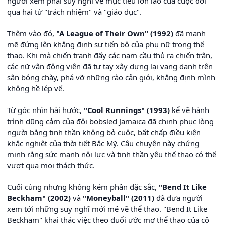
người xem phải suy nghĩ về mục tiêu lớn lao của cuộc đời
qua hai từ "trách nhiệm" và "giáo dục".
Thêm vào đó,
"A League of Their Own" (1992)
đã mạnh
mẽ đứng lên khẳng định sự tiến bộ của phụ nữ trong thể
thao. Khi mà chiến tranh đẩy các nam cầu thủ ra chiến trận,
các nữ vận động viên đã tự tay xây dựng lại vang danh trên
sân bóng chày, phá vỡ những rào cản giới, khẳng định mình
không hề lép vế.
Từ góc nhìn hài hước,
"Cool Runnings" (1993)
kể về hành
trình dũng cảm của đội bobsled Jamaica đã chinh phục lòng
người bằng tinh thần không bỏ cuộc, bất chấp điều kiện
khắc nghiệt của thời tiết Bắc Mỹ. Câu chuyện này chứng
minh rằng sức mạnh nội lực và tinh thần yêu thể thao có thể
vượt qua mọi thách thức.
Cuối cùng nhưng không kém phần đặc sắc,
"Bend It Like
Beckham" (2002)
và
"Moneyball" (2011)
đã đưa người
xem tới những suy nghĩ mới mẻ về thể thao. "Bend It Like
Beckham" khai thác việc theo đuổi ước mơ thể thao của cô