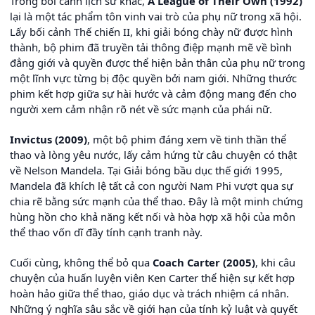
Trong bối cảnh lịch sử khác,
A League of Their Own (1992)
lại là một tác phẩm tôn vinh vai trò của phụ nữ trong xã hội.
Lấy bối cảnh Thế chiến II, khi giải bóng chày nữ được hình
thành, bộ phim đã truyền tải thông điệp mạnh mẽ về bình
đẳng giới và quyền được thể hiện bản thân của phụ nữ trong
một lĩnh vực từng bị độc quyền bởi nam giới. Những thước
phim kết hợp giữa sự hài hước và cảm động mang đến cho
người xem cảm nhận rõ nét về sức mạnh của phái nữ.
Invictus (2009)
, một bộ phim đáng xem về tinh thần thể
thao và lòng yêu nước, lấy cảm hứng từ câu chuyện có thật
về Nelson Mandela. Tại Giải bóng bầu dục thế giới 1995,
Mandela đã khích lệ tất cả con người Nam Phi vượt qua sự
chia rẽ bằng sức mạnh của thể thao. Đây là một minh chứng
hùng hồn cho khả năng kết nối và hòa hợp xã hội của môn
thể thao vốn dĩ đầy tính cạnh tranh này.
Cuối cùng, không thể bỏ qua
Coach Carter (2005)
, khi câu
chuyện của huấn luyện viên Ken Carter thể hiện sự kết hợp
hoàn hảo giữa thể thao, giáo dục và trách nhiệm cá nhân.
Những ý nghĩa sâu sắc về giới hạn của tính kỷ luật và quyết