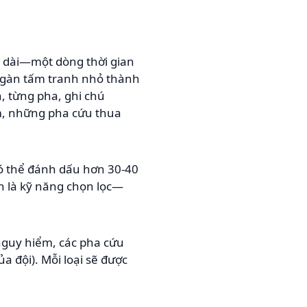
e dài—một dòng thời gian
 ngàn tấm tranh nhỏ thành
, từng pha, ghi chú
m, những pha cứu thua
có thể đánh dấu hơn 30-40
h là kỹ năng chọn lọc—
 nguy hiểm, các pha cứu
a đội). Mỗi loại sẽ được