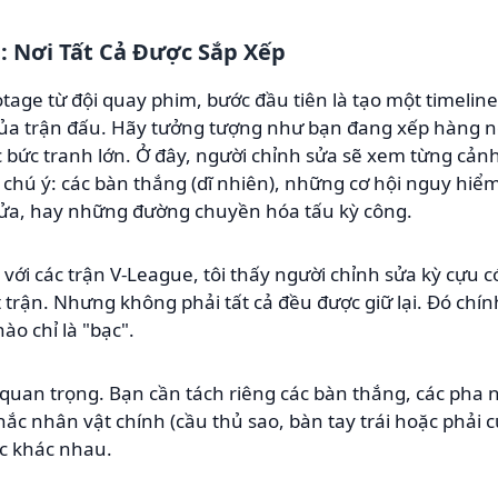
: Nơi Tất Cả Được Sắp Xếp
tage từ đội quay phim, bước đầu tiên là tạo một timelin
út của trận đấu. Hãy tưởng tượng như bạn đang xếp hàng
bức tranh lớn. Ở đây, người chỉnh sửa sẽ xem từng cảnh
hú ý: các bàn thắng (dĩ nhiên), những cơ hội nguy hiể
 lửa, hay những đường chuyền hóa tấu kỳ công.
 với các trận V-League, tôi thấy người chỉnh sửa kỳ cựu 
trận. Nhưng không phải tất cả đều được giữ lại. Đó chín
nào chỉ là "bạc".
t quan trọng. Bạn cần tách riêng các bàn thắng, các pha
c nhân vật chính (cầu thủ sao, bàn tay trái hoặc phải củ
úc khác nhau.