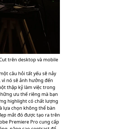
Cut trên desktop và mobile
một câu hỏi tất yếu sẽ nảy
 vì nó sẽ ảnh hưởng đến
một thập kỷ làm việc trong
 những ưu thế riêng mà bạn
ng highlight có chất lượng
là lựa chọn không thể bàn
đẹp mắt đó được tạo ra trên
obe Premiere Pro cung cấp
áng, nâng cao contrast để