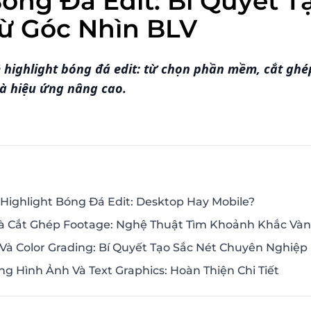
Bóng Đá Edit: Bí Quyết T
ừ Góc Nhìn BLV
 highlight bóng đá edit: từ chọn phần mềm, cắt gh
và hiệu ứng nâng cao.
ighlight Bóng Đá Edit: Desktop Hay Mobile?
Và Cắt Ghép Footage: Nghệ Thuật Tìm Khoảnh Khắc Và
à Color Grading: Bí Quyết Tạo Sắc Nét Chuyên Nghiệp
ng Hình Ảnh Và Text Graphics: Hoàn Thiện Chi Tiết