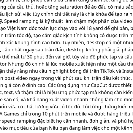
ng của cầu thủ, hoặc tăng saturation để áo đấu có màu sắc 
ấu lịch sử, việc tùy chỉnh chi tiết này là chìa khóa để tạo 
. Speed ramping là kỹ thuật làm chậm một phần của video 
đạo Việt Nam dốc toàn lực chạy vào vòi 18 yard để ghi bàn,
 trăm tốc độ, tạo cảm giác kịch tính không có được trên 
ính xác khung hình cao hơn. Tuy nhiên, desktop có một như
 cập nhật ngay sau trận đấu, desktop không phải giải phá
thể mất từ 30 phút đến vài giờ, tùy vào độ phức tạp và cấu
ator Nhưng đó chính là lúc mobile xuất hiện như một cầu thủ
n thấy rằng nhu cầu highlight bóng đá trên TikTok và Ins
 post video ngay trong vài phút sau khi trận đấu kết thúc,
giả còn ở đỉnh cao. Các ứng dụng như CapCut được thiết k
, text, và thậm chí là hiệu ứng phức tạp mà không cần kiến
te sẵn có, và khả năng xuất video nhanh chóng làm cho mobi
n vừa có chất lượng vừa có tốc độ. Tôi từng chứng kiến m
SEA Games chỉ trong 10 phút trên mobile và được hàng triệu
 speed ramping đặc biệt họ cần nhanh, đơn giản, và phù h
 vào mục tiêu của bạn Nếu bạn đang làm việc cho một kênh