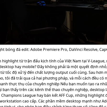
t bóng đá edit: Adobe Premiere Pro, DaVinci Resolve, Cap
ighlight từ trận đấu kịch tính của Việt Nam tại V-League, 
esktop hay mobile? Đây không phải là một quyết định nhỏ,
 từ tốc độ xử lý đến chất lượng output cuối cùng. Sau hơn 
o, tôi đã trải qua cả hai phương pháp, và mỗi cách đều có
 mạnh thực thụ của chuyên nghiệp Nếu bạn muốn tạo ra nhữ
 bạn thấy trên các kênh thể thao chuyên nghiệp, desktop 
trận Champions League hay bán kết AFF Cup, những highlight 
c workstation cao cấp. Các phần mềm desktop mạnh như Ad
g tinh vi, cho phép bạn điều chỉnh từng tham số: tăng độ s