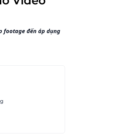
ạo Video
ép footage đến áp dụng
ng