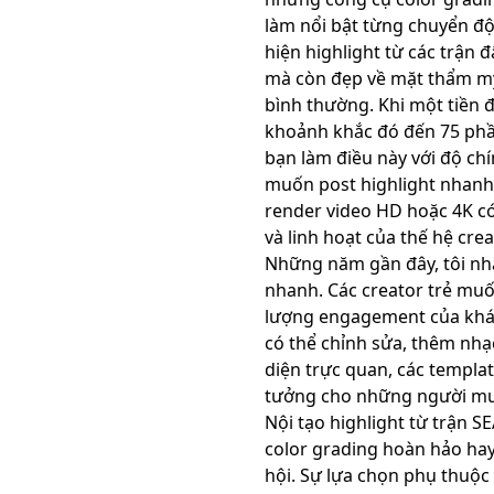
làm nổi bật từng chuyển độ
hiện highlight từ các trận đ
mà còn đẹp về mặt thẩm mỹ
bình thường. Khi một tiền 
khoảnh khắc đó đến 75 phần
bạn làm điều này với độ ch
muốn post highlight nhanh,
render video HD hoặc 4K có 
và linh hoạt của thế hệ cre
Những năm gần đây, tôi nhậ
nhanh. Các creator trẻ muốn
lượng engagement của khán 
có thể chỉnh sửa, thêm nhạc
diện trực quan, các templa
tưởng cho những người muố
Nội tạo highlight từ trận 
color grading hoàn hảo hay
hội. Sự lựa chọn phụ thuộc