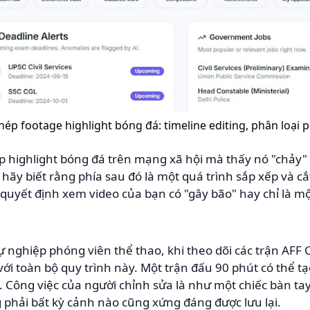
hép footage highlight bóng đá: timeline editing, phân loại p
p highlight bóng đá trên mạng xã hội mà thấy nó "chảy
ì hãy biết rằng phía sau đó là một quá trình sắp xếp và c
n quyết định xem video của bạn có "gây bão" hay chỉ là m
nghiệp phóng viên thể thao, khi theo dõi các trận AFF 
 với toàn bộ quy trình này. Một trận đấu 90 phút có thể t
 Công việc của người chỉnh sửa là như một chiếc bàn ta
phải bất kỳ cảnh nào cũng xứng đáng được lưu lại.