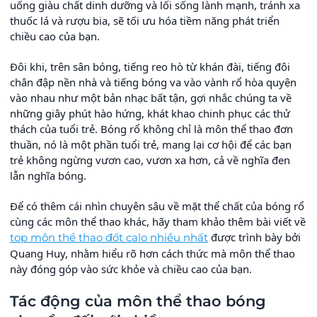
uống giàu chất dinh dưỡng và lối sống lành mạnh, tránh xa
thuốc lá và rượu bia, sẽ tối ưu hóa tiềm năng phát triển
chiều cao của bạn.
Đôi khi, trên sân bóng, tiếng reo hò từ khán đài, tiếng đôi
chân đập nền nhà và tiếng bóng va vào vành rổ hòa quyện
vào nhau như một bản nhạc bất tận, gợi nhắc chúng ta về
những giây phút hào hứng, khát khao chinh phục các thử
thách của tuổi trẻ. Bóng rổ không chỉ là môn thể thao đơn
thuần, nó là một phần tuổi trẻ, mang lại cơ hội để các bạn
trẻ không ngừng vươn cao, vươn xa hơn, cả về nghĩa đen
lẫn nghĩa bóng.
Để có thêm cái nhìn chuyên sâu về mặt thể chất của bóng rổ
cùng các môn thể thao khác, hãy tham khảo thêm bài viết về
được trình bày bởi
top môn thể thao đốt calo nhiều nhất
Quang Huy, nhằm hiểu rõ hơn cách thức mà môn thể thao
này đóng góp vào sức khỏe và chiều cao của bạn.
Tác động của môn thể thao bóng