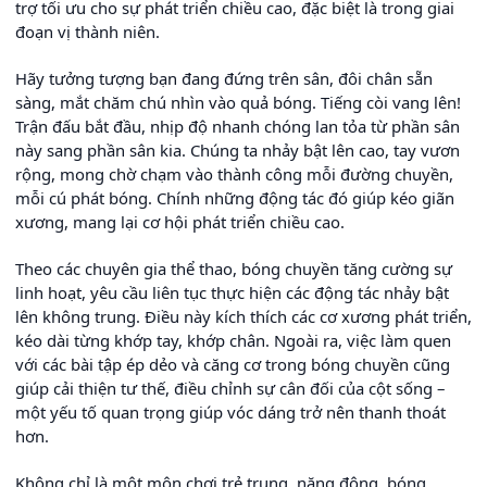
trợ tối ưu cho sự phát triển chiều cao, đặc biệt là trong giai
đoạn vị thành niên.
Hãy tưởng tượng bạn đang đứng trên sân, đôi chân sẵn
sàng, mắt chăm chú nhìn vào quả bóng. Tiếng còi vang lên!
Trận đấu bắt đầu, nhịp độ nhanh chóng lan tỏa từ phần sân
này sang phần sân kia. Chúng ta nhảy bật lên cao, tay vươn
rộng, mong chờ chạm vào thành công mỗi đường chuyền,
mỗi cú phát bóng. Chính những động tác đó giúp kéo giãn
xương, mang lại cơ hội phát triển chiều cao.
Theo các chuyên gia thể thao, bóng chuyền tăng cường sự
linh hoạt, yêu cầu liên tục thực hiện các động tác nhảy bật
lên không trung. Điều này kích thích các cơ xương phát triển,
kéo dài từng khớp tay, khớp chân. Ngoài ra, việc làm quen
với các bài tập ép dẻo và căng cơ trong bóng chuyền cũng
giúp cải thiện tư thế, điều chỉnh sự cân đối của cột sống –
một yếu tố quan trọng giúp vóc dáng trở nên thanh thoát
hơn.
Không chỉ là một môn chơi trẻ trung, năng động, bóng