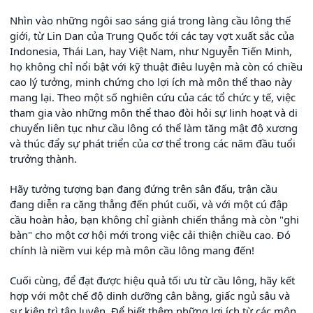
Nhìn vào những ngôi sao sáng giá trong làng cầu lông thế
giới, từ Lin Dan của Trung Quốc tới các tay vợt xuất sắc của
Indonesia, Thái Lan, hay Việt Nam, như Nguyễn Tiến Minh,
họ không chỉ nổi bật với kỹ thuật điêu luyện mà còn có chiều
cao lý tưởng, minh chứng cho lợi ích mà môn thể thao này
mang lại. Theo một số nghiên cứu của các tổ chức y tế, việc
tham gia vào những môn thể thao đòi hỏi sự linh hoạt và di
chuyển liên tục như cầu lông có thể làm tăng mật độ xương
và thúc đẩy sự phát triển của cơ thể trong các năm đầu tuổi
trưởng thành.
Hãy tưởng tượng bạn đang đứng trên sân đấu, trận cầu
đang diễn ra căng thẳng đến phút cuối, và với một cú đập
cầu hoàn hảo, bạn không chỉ giành chiến thắng mà còn "ghi
bàn" cho một cơ hội mới trong việc cải thiện chiều cao. Đó
chính là niềm vui kép mà môn cầu lông mang đến!
Cuối cùng, để đạt được hiệu quả tối ưu từ cầu lông, hãy kết
hợp với một chế độ dinh dưỡng cân bằng, giấc ngủ sâu và
sự kiên trì tập luyện. Để biết thêm những lợi ích từ các môn