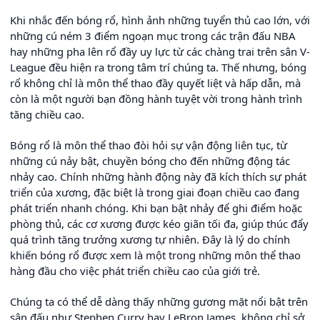
Khi nhắc đến bóng rổ, hình ảnh những tuyển thủ cao lớn, với
những cú ném 3 điểm ngoạn mục trong các trận đấu NBA
hay những pha lên rổ đầy uy lực từ các chàng trai trên sân V-
League đều hiện ra trong tâm trí chúng ta. Thế nhưng, bóng
rổ không chỉ là môn thể thao đầy quyết liệt và hấp dẫn, mà
còn là một người bạn đồng hành tuyệt vời trong hành trình
tăng chiều cao.
Bóng rổ là môn thể thao đòi hỏi sự vận động liên tục, từ
những cú nảy bật, chuyền bóng cho đến những động tác
nhảy cao. Chính những hành động này đã kích thích sự phát
triển của xương, đặc biệt là trong giai đoạn chiều cao đang
phát triển nhanh chóng. Khi bạn bật nhảy để ghi điểm hoặc
phòng thủ, các cơ xương được kéo giãn tối đa, giúp thúc đẩy
quá trình tăng trưởng xương tự nhiên. Đây là lý do chính
khiến bóng rổ được xem là một trong những môn thể thao
hàng đầu cho việc phát triển chiều cao của giới trẻ.
Chúng ta có thể dễ dàng thấy những gương mặt nổi bật trên
sân đấu như Stephen Curry hay LeBron James, không chỉ sở