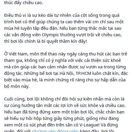
thúc đẩy chiều cao.
Điều thú vị là sự kéo dài tự nhiên của cột sống trong quá
trình bơi có thể giúp chúng ta cao thêm vài cm chỉ sau một
mùa hè luyện tập đều đặn. Nếu bạn từng thắc mắc tại sao
các vận động viên Olympic thường vượt trội về chiều cao,
thì bơi lội chính là bí quyết thầm kín đấy!
Ở Việt Nam, môn thể thao này ngày càng thu hút các bạn trẻ
tham gia, không chỉ có ý nghĩa với việc cải thiện sức khoẻ
mà còn giúp các bạn cảm nhận được sự vươn xa trong từng
động tác. Những bể bơi tại Hà Nội, TP.HCM luôn chật kín, đặc
biệt vào mùa hè, là minh chứng rõ ràng cho sự hấp dẫn của
bộ môn này.
Cuối cùng, bơi lội không chỉ đòi hỏi sự kiên nhẫn mà còn là
sự cùng hưởng tận mắt các lợi ích về sức khỏe và chiều cao.
Nếu bạn đã từng đứng xem một trận bơi lội, chắc chắn bạn
sẽ hiểu sự hồi hộp từng giây từng phút, giống như đang
xem một cú sút phạt đền trên sân cỏ V-League! Và đừng
quên, đối với
hàng đầu, bơi lội
những vận động viên