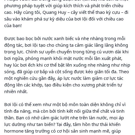
phương pháp tuyệt vời giúp kích thích và phát triển chiều
cao. Hãy cùng tôi, Quang Huy – cây viết thể thao kỳ cựu – đi
sâu vào khám phá sự kỳ diệu của bơi lội đối với chiều cao
của bạn!
Được bao bọc bởi nước xanh biếc và nhẹ nhàng trong mỗi
động tác, bơi lội tạo cho chúng ta cảm giác lâng lâng không
trọng lực. Chính sự uyển chuyển trong từng cú vươn dài khi
bơi ngửa, phóng mạnh khỏi mặt nước mỗi lần xuất phát,
hay lúc bơi ếch khi cơ thể bật lên xuống nhẹ nhàng như nhịp
sóng, đã giúp cơ bắp và cột sống được kéo giãn tối đa. Theo
một nghiên cứu gần đây, áp lực nước làm giảm cơ lực tác
động lên các khớp, tạo điều kiện cho xương phát triển tự
nhiên nhất.
Bơi lội có thể xem như một bộ môn toàn diện không chỉ vì
tính đa năng, mà còn bởi tính kết nối giữa thể chất và tinh
thần. Bạn có nhớ cảm giác lướt nhẹ trên làn nước, mọi áp
lực dường như tan biến? Tại đây, tâm hồn thư thái khiến
hormone tăng trưởng có cơ hội sản sinh mạnh mẽ, giúp