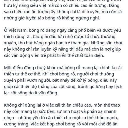
hữu kỹ năng siêu việt mà còn có chiều cao ấn tượng. Đằng
sau chiều cao ấn tượng ấy không chỉ là di truyền, mà còn cả
những giờ luyện tập bóng rổ không ngừng nghỉ.
Ở Việt Nam, bóng rổ đang ngày càng phổ biến và được yêu
thích rộng rãi. Các giải đấu lớn nhỏ được tổ chức thường
xuyên, thu hút hàng ngàn bạn trẻ tham gia. Những sân chơi
này không chỉ rèn luyện kỹ năng thi đấu mà còn là nơi giúp
các vận động viên trẻ phát triển thể chất toàn diện.
Một điểm đáng chú ý khác mà bóng rổ mang lại chính là cải
thiện tư thế cơ thể. Khi chơi bóng rổ, người chơi thường
xuyên phải vươn người, bật nhảy để xử lý bóng, điều này
giúp cải thiện độ thẳng của cột sống, tránh gù lưng hay lệch
lạc cột sống do ít vận động.
Không chỉ dừng lại ở việc cải thiện chiều cao, môn thể thao
này còn mang lại sức bền, sự linh hoạt và phản xạ nhanh
nhẹn – những yếu tố cần thiết cho một cơ thể khỏe mạnh,
cường tráng. Việc kết hợp chơi bóng rổ với một chế độ ăn