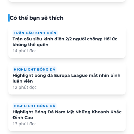
Có thể bạn sẽ thích
TRẬN CẦU KINH ĐIỂN
Trận cầu siêu kinh điển 2/2 người chồng: Hồi ức
không thể quên
14 phút đọc
HIGHLIGHT BÓNG ĐÁ
Highlight bóng đá Europa League mắt nhìn bình
luận viên
12 phút đọc
HIGHLIGHT BÓNG ĐÁ
Highlight Bóng Đá Nam Mỹ: Những Khoảnh Khắc
Đỉnh Cao
13 phút đọc