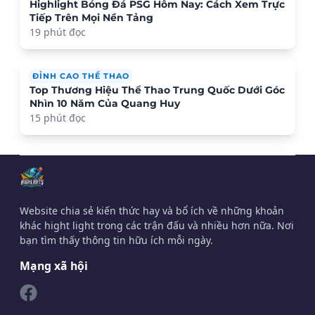
Highlight Bóng Đá PSG Hôm Nay: Cách Xem Trực
Tiếp Trên Mọi Nền Tảng
19 phút đọc
ĐỈNH CAO THỂ THAO
Top Thương Hiệu Thể Thao Trung Quốc Dưới Góc
Nhìn 10 Năm Của Quang Huy
15 phút đọc
Website chia sẻ kiến thức hay và bổ ích về những khoản
khác hight light trong các trận đấu và nhiều hơn nữa. Nơi
bạn tìm thấy thông tin hữu ích mỗi ngày.
Mạng xã hội