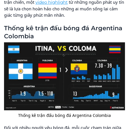
trận chiến, một
từ những nguồn phát uy tín
video highlight
sẽ là lựa chọn hoàn hảo cho những ai muốn sống lại cảm
giác từng giây phút mãn nhãn.
Thống kê trận đấu bóng đá Argentina
Colombia
Thống kê trận đấu bóng đá Argentina Colombia
Đối với nhiều người yêu bóng đá, mỗi cuộc chạm trán giữa