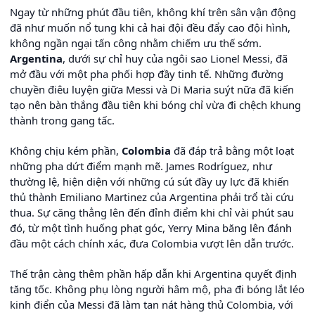
Ngay từ những phút đầu tiên, không khí trên sân vận động
đã như muốn nổ tung khi cả hai đội đều đẩy cao đội hình,
không ngần ngại tấn công nhằm chiếm ưu thế sớm.
Argentina
, dưới sự chỉ huy của ngôi sao Lionel Messi, đã
mở đầu với một pha phối hợp đầy tinh tế. Những đường
chuyền điêu luyện giữa Messi và Di Maria suýt nữa đã kiến
tạo nên bàn thắng đầu tiên khi bóng chỉ vừa đi chệch khung
thành trong gang tấc.
Không chịu kém phần,
Colombia
đã đáp trả bằng một loạt
những pha dứt điểm mạnh mẽ. James Rodríguez, như
thường lệ, hiện diện với những cú sút đầy uy lực đã khiến
thủ thành Emiliano Martinez của Argentina phải trổ tài cứu
thua. Sự căng thẳng lên đến đỉnh điểm khi chỉ vài phút sau
đó, từ một tình huống phạt góc, Yerry Mina băng lên đánh
đầu một cách chính xác, đưa Colombia vượt lên dẫn trước.
Thế trận càng thêm phần hấp dẫn khi Argentina quyết định
tăng tốc. Không phụ lòng người hâm mộ, pha đi bóng lắt léo
kinh điển của Messi đã làm tan nát hàng thủ Colombia, với