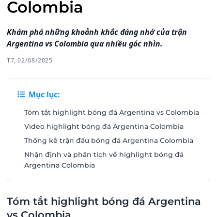
Colombia
Khám phá những khoảnh khắc đáng nhớ của trận
Argentina vs Colombia qua nhiều góc nhìn.
T7, 02/08/2025
Mục lục:
Tóm tắt highlight bóng đá Argentina vs Colombia
Video highlight bóng đá Argentina Colombia
Thống kê trận đấu bóng đá Argentina Colombia
Nhận định và phân tích về highlight bóng đá
Argentina Colombia
Tóm tắt highlight bóng đá Argentina
vs Colombia