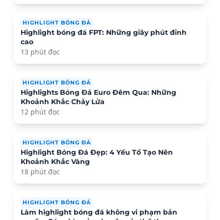
HIGHLIGHT BÓNG ĐÁ
Highlight bóng đá FPT: Những giây phút đỉnh
cao
13 phút đọc
HIGHLIGHT BÓNG ĐÁ
Highlights Bóng Đá Euro Đêm Qua: Những
Khoảnh Khắc Chảy Lửa
12 phút đọc
HIGHLIGHT BÓNG ĐÁ
Highlight Bóng Đá Đẹp: 4 Yếu Tố Tạo Nên
Khoảnh Khắc Vàng
18 phút đọc
HIGHLIGHT BÓNG ĐÁ
Làm highlight bóng đá không vi phạm bản