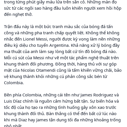
trong từng phút giây máu lửa trên sân cỏ. Những màn đọ
sức từ các ngôi sao hàng đầu luôn khiến người xem hồi hộp
đến nghẹt thở.
Trận đấu này là một bức tranh màu sắc của bóng đá tấn
công và những pha tranh chấp quyết liệt. Không thể không
nhắc đến Lionel Messi, người được kỳ vọng làm nên những
điều kỳ diệu cho tuyển Argentina. Khả năng xử lý bóng đầy
ma thuật của anh làm say lòng bất cứ tín đồ bóng đá nào.
Mỗi cú sút của Messi như vẽ một tác phẩm nghệ thuật trên
khung thành đối phương. Đồng thời, hàng thủ với sự góp
mặt của Nicolas Otamendi cũng là tấm khiên vững chãi, bảo
vệ khung thành khỏi những cú phản công sắc bén từ
Colombia.
Bên phía Colombia, những cái tên như James Rodriguez và
Luis Díaz chính là nguồn cảm hứng bất tận. Sự biến hóa và
tốc độ của họ tạo ra những tình huống gây xôn xao trước
khung thành đối thủ. Bàn thắng có thể đến bất cứ lúc nào
khi mà Diaz hay James tận dụng tối đa những khoảng trống
nhỏ nhất.