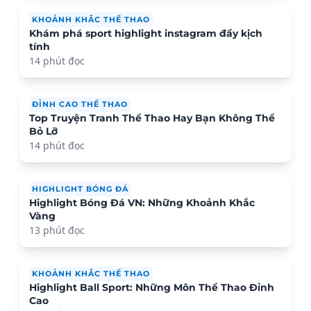
KHOẢNH KHẮC THỂ THAO
Khám phá sport highlight instagram đầy kịch
tính
14 phút đọc
ĐỈNH CAO THỂ THAO
Top Truyện Tranh Thể Thao Hay Bạn Không Thể
Bỏ Lỡ
14 phút đọc
HIGHLIGHT BÓNG ĐÁ
Highlight Bóng Đá VN: Những Khoảnh Khắc
Vàng
13 phút đọc
KHOẢNH KHẮC THỂ THAO
Highlight Ball Sport: Những Môn Thể Thao Đỉnh
Cao