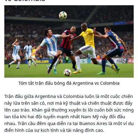
Tóm tắt trận đấu bóng đá Argentina vs Colombia
Trận đấu giữa Argentina và Colombia luôn là một cuộc chiến
nảy lửa trên sân cỏ, nơi mà kỹ thuật và chiến thuật được đẩy
lên cao trào. Khán giả thường xuyên bị lôi cuốn bởi sức nóng
lan tỏa khi hai đội tuyển mạnh nhất Nam Mỹ này đối đầu
nhau. Trận cầu đêm qua diễn ra tại Buenos Aires là một ví dụ
điển hình của sự kịch tính và tài năng đỉnh cao.