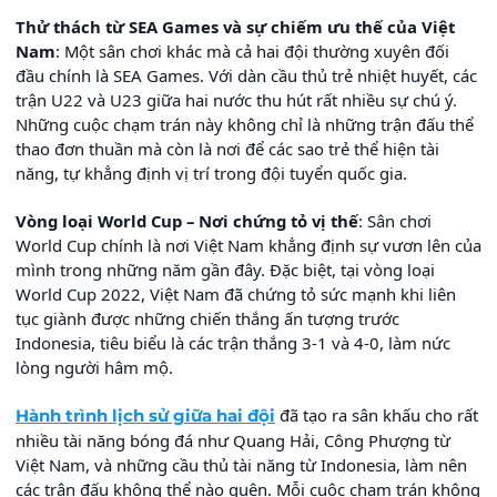
Thử thách từ SEA Games và sự chiếm ưu thế của Việt
Nam
: Một sân chơi khác mà cả hai đội thường xuyên đối
đầu chính là SEA Games. Với dàn cầu thủ trẻ nhiệt huyết, các
trận U22 và U23 giữa hai nước thu hút rất nhiều sự chú ý.
Những cuộc chạm trán này không chỉ là những trận đấu thể
thao đơn thuần mà còn là nơi để các sao trẻ thể hiện tài
năng, tự khẳng định vị trí trong đội tuyển quốc gia.
Vòng loại World Cup – Nơi chứng tỏ vị thế
: Sân chơi
World Cup chính là nơi Việt Nam khẳng định sự vươn lên của
mình trong những năm gần đây. Đặc biệt, tại vòng loại
World Cup 2022, Việt Nam đã chứng tỏ sức mạnh khi liên
tục giành được những chiến thắng ấn tượng trước
Indonesia, tiêu biểu là các trận thắng 3-1 và 4-0, làm nức
lòng người hâm mộ.
đã tạo ra sân khấu cho rất
Hành trình lịch sử giữa hai đội
nhiều tài năng bóng đá như Quang Hải, Công Phượng từ
Việt Nam, và những cầu thủ tài năng từ Indonesia, làm nên
các trận đấu không thể nào quên. Mỗi cuộc chạm trán không