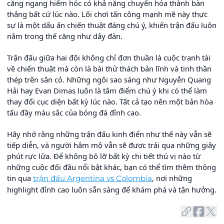
căng ngang hiểm hóc có khả năng chuyển hóa thành bàn
thắng bất cứ lúc nào. Lối chơi tấn công mạnh mẽ này thực
sự là một dấu ấn chiến thuật đáng chú ý, khiến trận đấu luôn
nằm trong thế căng như dây đàn.
Trận đấu giữa hai đội không chỉ đơn thuần là cuộc tranh tài
về chiến thuật mà còn là bài thử thách bản lĩnh và tinh thần
thép trên sân cỏ. Những ngôi sao sáng như Nguyễn Quang
Hải hay Evan Dimas luôn là tâm điểm chú ý khi có thể làm
thay đổi cục diện bất kỳ lúc nào. Tất cả tạo nên một bản hòa
tấu đầy màu sắc của bóng đá đỉnh cao.
Hãy nhớ rằng những trận đấu kinh điển như thế này vẫn sẽ
tiếp diễn, và người hâm mộ vẫn sẽ được trải qua những giây
phút rực lửa. Để không bỏ lỡ bất kỳ chi tiết thú vị nào từ
những cuộc đối đầu nổi bật khác, bạn có thể tìm thêm thông
tin qua
, nơi những
trận đấu Argentina vs Colombia
highlight đỉnh cao luôn sẵn sàng để khám phá và tận hưởng.