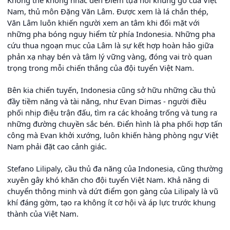
Nam, thủ môn Đặng Văn Lâm. Được xem là lá chắn thép,
Văn Lâm luôn khiến người xem an tâm khi đối mặt với
những pha bóng nguy hiểm từ phía Indonesia. Những pha
cứu thua ngoạn mục của Lâm là sự kết hợp hoàn hảo giữa
phản xạ nhạy bén và tâm lý vững vàng, đóng vai trò quan
trọng trong mỗi chiến thắng của đội tuyển Việt Nam.
Bên kia chiến tuyến, Indonesia cũng sở hữu những cầu thủ
đầy tiềm năng và tài năng, như Evan Dimas - người điều
phối nhịp điệu trận đấu, tìm ra các khoảng trống và tung ra
những đường chuyền sắc bén. Điển hình là pha phối hợp tấn
công mà Evan khởi xướng, luôn khiến hàng phòng ngự Việt
Nam phải đặt cao cảnh giác.
Stefano Lilipaly, cầu thủ đa năng của Indonesia, cũng thường
xuyên gây khó khăn cho đội tuyển Việt Nam. Khả năng di
chuyển thông minh và dứt điểm gọn gàng của Lilipaly là vũ
khí đáng gờm, tạo ra không ít cơ hội và áp lực trước khung
thành của Việt Nam.