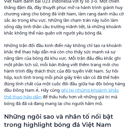
Việt Nam đánh bại U23 Indonesia với tỷ số 3-0. Một chiến
thắng đậm đà, đầy thuyết phục mở ra hành trình giành huy
chương vàng cho bóng đá Việt Nam, làm rạng danh mầu cờ
sắc áo trong khu vực. Những lần chạm trán này luôn làm
sống dậy tinh thần cầu trường mãnh liệt, là những khoảnh
khắc không thể nào quên với người yêu bóng đá.
Những trận đối đầu kinh điển này không chỉ tạo ra khoảnh
khắc thể thao hấp dẫn mà còn cho thấy sức mạnh và sự
nâng tầm của bóng đá khu vực. Mỗi trận đấu đều khắc ghi
một phần lịch sử, mỗi bàn thắng viết thêm trang mới cho
hành trình đầy thách thức của đội tuyển Việt Nam. Sự hồi
hộp, kịch tính trong mỗi phút giây trên sân cỏ đã thể hiện
đúng tính chất của một cuộc đối đầu giữa hai đội bóng hàng
đầu Đông Nam Á. Hãy cùng
ghi lại những khoảnh khắc
để thấu hiểu hơn về những giá trị mà
thể thao hấp dẫn
bóng đá đã và đang mang lại cho người hâm mộ.
Những ngôi sao và nhân tố nổi bật
trong highlight bóng đá Việt Nam