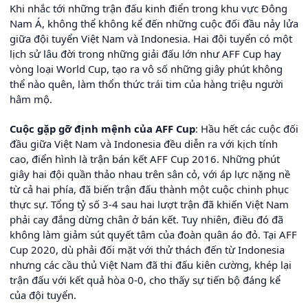
Khi nhắc tới những trận đấu kinh điển trong khu vực Đông
Nam Á, không thể không kể đến những cuộc đối đầu nảy lửa
giữa đội tuyển Việt Nam và Indonesia. Hai đội tuyển có một
lịch sử lâu đời trong những giải đấu lớn như AFF Cup hay
vòng loại World Cup, tạo ra vô số những giây phút không
thể nào quên, làm thổn thức trái tim của hàng triệu người
hâm mộ.
Cuộc gặp gỡ định mệnh của AFF Cup
: Hầu hết các cuộc đối
đầu giữa Việt Nam và Indonesia đều diễn ra với kịch tính
cao, điển hình là trận bán kết AFF Cup 2016. Những phút
giây hai đội quần thảo nhau trên sân cỏ, với áp lực nặng nề
từ cả hai phía, đã biến trận đấu thành một cuộc chinh phục
thực sự. Tổng tỷ số 3-4 sau hai lượt trận đã khiến Việt Nam
phải cay đắng dừng chân ở bán kết. Tuy nhiên, điều đó đã
không làm giảm sút quyết tâm của đoàn quân áo đỏ. Tại AFF
Cup 2020, dù phải đối mặt với thử thách đến từ Indonesia
nhưng các cầu thủ Việt Nam đã thi đấu kiên cường, khép lại
trận đấu với kết quả hòa 0-0, cho thấy sự tiến bộ đáng kể
của đội tuyển.