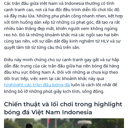
Các trận đấu giữa Việt Nam và Indonesia thường có tính
cạnh tranh cao, nơi cả hai đội đều trình diễn lối chơi tốc độ
và đầy máu lửa. Những pha phản công nhanh nhẹn, kết hợp
với tình huống dàn xếp từ những cú phạt góc, đã tạo ra rất
nhiều bàn thắng đẹp mắt, khiến người xem không ngừng
reo hò. Đó là những khoảnh khắc mà các ngôi sao hai bên
cùng tạo nên, với sự dẫn dắt đầy kinh nghiệm từ HLV và sự
quyết tâm tới từ từng cầu thủ trên sân.
Điều này minh chứng cho sự cạnh tranh gay gắt và sự hấp
dẫn đặc trưng của các trận đấu giữa hai nền bóng đá hàng
đầu khu vực Đông Nam Á. Đối với những ai chưa kịp theo
dõi trực tiếp, việc xem lại các khoảnh khắc này qua
luôn là cách tốt nhất để
highlight các trận đấu bóng đá
không bỏ lỡ những phút giây kịch tính, sống động.
Chiến thuật và lối chơi trong highlight
bóng đá Việt Nam Indonesia