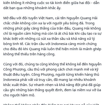
kiến không ít những cuộc so tài kinh điển giữa hai đội - dẫn
dắt bạn qua những khoảnh khắc ấy.
Mở đầu với đội tuyển Việt Nam, cái tên Nguyễn Quang Hải
chắc chắn không còn xa lạ với người yêu bóng đá. Trong
những phút giây căng thẳng của trận đấu, Quang Hải không
chỉ là nguồn cảm hứng mà còn là át chủ bài khi cậu tạo ra sự
khác biệt với những cú sút xa thần sầu và khả năng xử lý
bóng tinh tế. Các trận cầu với Indonesia càng minh chứng
cho điều đó khi Quang Hải luôn thể hiện mình là mảnh ghép
không thể thiếu trên hàng công.
Cùng với đó, chúng ta cũng không thể không kể đến Nguyễn
Công Phượng, cầu thủ với phong cách chơi mạnh mẽ và kỹ
thuật điêu luyện. Công Phượng, người từng khiến hàng thủ
Indonesia phải vất vả truy cản, đã mang lại nhiều khoảnh
khắc xuất thần. Sự nhanh nhẹn và khả năng đột phá đã giúp
cậu ghi những bàn thắng quyết định, đem lại niềm vui vỡ òa
cho người hâm mộ.
Không thể không nhắc đến Điểm tựa nơi khung gỗ của Việt