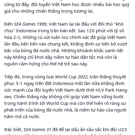
cũng từ đây, đội tuyển Việt Nam học được nhiều bài học quý
giá cho những chiến thắng trong tương lai.
Đến
SEA Games 1999
, Việt Nam lại tái đấu với đối thủ "khó
chịu" Indonesia trong trận bán kết. Sau 120 phút với tỷ số
hòa 2-2, những cú sút luân lưu chính xác đã giúp Việt Nam
lần đầu tiên tiến vào chung kết, khẳng định sự tiến bộ vượt
bậc của bóng đá nước nhà. Những khoảnh khắc oanh liệt
này không chỉ khơi dậy niềm tự hào dân tộc mà còn là
nguồn cảm hứng cho thế hệ trẻ sau này.
Tiếp đó, trong vòng loại
World Cup 2022
, trận thắng thuyết
phục 3-1 ngay trên đất Indonesia một lần nữa khẳng định
sức mạnh của đội tuyển Việt Nam dưới thời HLV Park Hang-
seo. Chiến thắng này không chỉ giúp Việt Nam vững bước
trong hành trình tới World Cup mà còn thể hiện rõ ràng sự
phát triển của bóng đá nước nhà, là niềm tự hào của người
hâm mộ cả nước.
Đặc biệt,
SEA Games 31
đã để lại dấu ấn sâu sắc khi đội U23