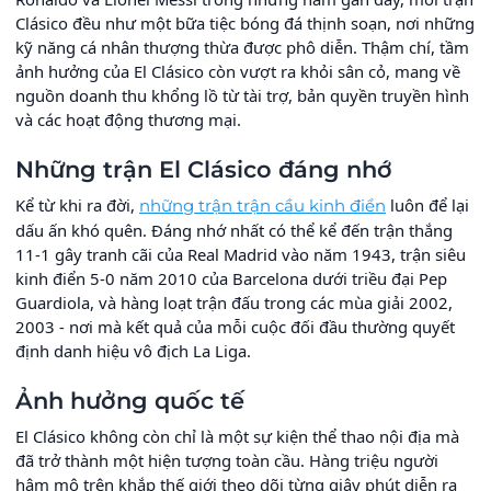
Clásico đều như một bữa tiệc bóng đá thịnh soạn, nơi những
kỹ năng cá nhân thượng thừa được phô diễn. Thậm chí, tầm
ảnh hưởng của El Clásico còn vượt ra khỏi sân cỏ, mang về
nguồn doanh thu khổng lồ từ tài trợ, bản quyền truyền hình
và các hoạt động thương mại.
Những trận El Clásico đáng nhớ
Kể từ khi ra đời,
luôn để lại
những trận trận cầu kinh điển
dấu ấn khó quên. Đáng nhớ nhất có thể kể đến trận thắng
11-1 gây tranh cãi của Real Madrid vào năm 1943, trận siêu
kinh điển 5-0 năm 2010 của Barcelona dưới triều đại Pep
Guardiola, và hàng loạt trận đấu trong các mùa giải 2002,
2003 - nơi mà kết quả của mỗi cuộc đối đầu thường quyết
định danh hiệu vô địch La Liga.
Ảnh hưởng quốc tế
El Clásico không còn chỉ là một sự kiện thể thao nội địa mà
đã trở thành một hiện tượng toàn cầu. Hàng triệu người
hâm mộ trên khắp thế giới theo dõi từng giây phút diễn ra