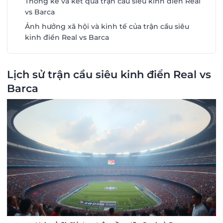
Thống kê và kết quả trận cầu siêu kinh điển Real
vs Barca
Ảnh hưởng xã hội và kinh tế của trận cầu siêu
kinh điển Real vs Barca
Lịch sử trận cầu siêu kinh điển Real vs
Barca