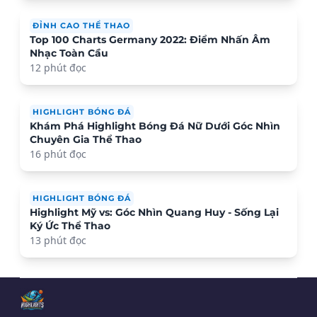
ĐỈNH CAO THỂ THAO
Top 100 Charts Germany 2022: Điểm Nhấn Âm
Nhạc Toàn Cầu
12 phút đọc
HIGHLIGHT BÓNG ĐÁ
Khám Phá Highlight Bóng Đá Nữ Dưới Góc Nhìn
Chuyên Gia Thể Thao
16 phút đọc
HIGHLIGHT BÓNG ĐÁ
Highlight Mỹ vs: Góc Nhìn Quang Huy - Sống Lại
Ký Ức Thể Thao
13 phút đọc