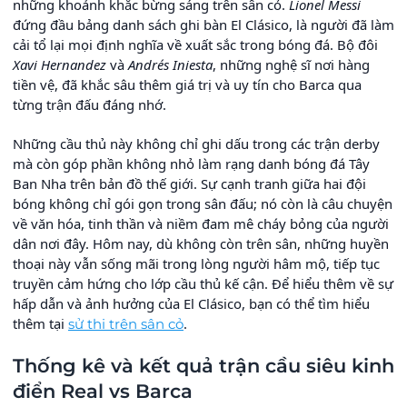
những khoảnh khắc bừng sáng trên sân cỏ.
Lionel Messi
đứng đầu bảng danh sách ghi bàn El Clásico, là người đã làm
cải tổ lại mọi định nghĩa về xuất sắc trong bóng đá. Bộ đôi
Xavi Hernandez
và
Andrés Iniesta
, những nghệ sĩ nơi hàng
tiền vệ, đã khắc sâu thêm giá trị và uy tín cho Barca qua
từng trận đấu đáng nhớ.
Những cầu thủ này không chỉ ghi dấu trong các trận derby
mà còn góp phần không nhỏ làm rạng danh bóng đá Tây
Ban Nha trên bản đồ thế giới. Sự cạnh tranh giữa hai đội
bóng không chỉ gói gọn trong sân đấu; nó còn là câu chuyện
về văn hóa, tinh thần và niềm đam mê cháy bỏng của người
dân nơi đây. Hôm nay, dù không còn trên sân, những huyền
thoại này vẫn sống mãi trong lòng người hâm mộ, tiếp tục
truyền cảm hứng cho lớp cầu thủ kế cận. Để hiểu thêm về sự
hấp dẫn và ảnh hưởng của El Clásico, bạn có thể tìm hiểu
thêm tại
.
sử thi trên sân cỏ
Thống kê và kết quả trận cầu siêu kinh
điển Real vs Barca