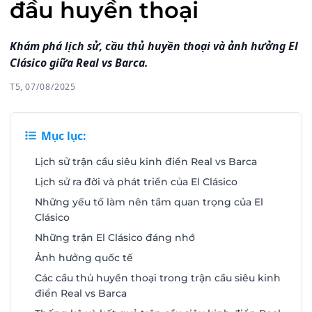
đầu huyền thoại
Khám phá lịch sử, cầu thủ huyền thoại và ảnh hưởng El
Clásico giữa Real vs Barca.
T5, 07/08/2025
Mục lục:
Lịch sử trận cầu siêu kinh điển Real vs Barca
Lịch sử ra đời và phát triển của El Clásico
Những yếu tố làm nên tầm quan trọng của El
Clásico
Những trận El Clásico đáng nhớ
Ảnh hưởng quốc tế
Các cầu thủ huyền thoại trong trận cầu siêu kinh
điển Real vs Barca