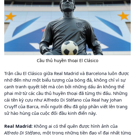
Cầu thủ huyền thoại El Clásico
Trận cầu El Clásico giữa Real Madrid và Barcelona luôn được
nhớ đến như một biểu tượng của bóng đá, không chỉ vì sự
cạnh tranh quyết liệt mà còn bởi những dấu ấn không thể
phai mờ từ các cầu thủ huyền thoại đã từng thi đấu. Những
cái tên kỳ cựu như Alfredo Di Stéfano của Real hay Johan
Cruyff của Barca, mỗi người đều đã góp phần viết lên trang
sử hào hùng của cuộc đối đầu kinh điển này.
Real Madrid:
Không ai có thể quên được hình ảnh của
Alfredo Di Stéfano
, một trong những tiền đạo vĩ đại nhất từng