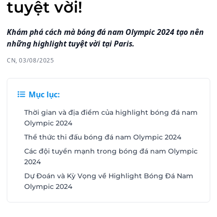
tuyệt vời!
Khám phá cách mà bóng đá nam Olympic 2024 tạo nên
những highlight tuyệt vời tại Paris.
CN, 03/08/2025
Mục lục:
Thời gian và địa điểm của highlight bóng đá nam
Olympic 2024
Thể thức thi đấu bóng đá nam Olympic 2024
Các đội tuyển mạnh trong bóng đá nam Olympic
2024
Dự Đoán và Kỳ Vọng về Highlight Bóng Đá Nam
Olympic 2024