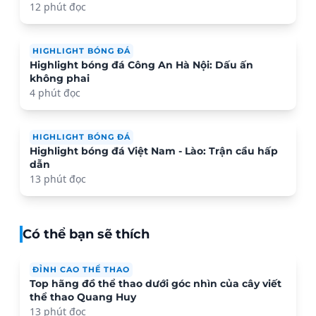
12 phút đọc
HIGHLIGHT BÓNG ĐÁ
Highlight bóng đá Công An Hà Nội: Dấu ấn
không phai
4 phút đọc
HIGHLIGHT BÓNG ĐÁ
Highlight bóng đá Việt Nam - Lào: Trận cầu hấp
dẫn
13 phút đọc
Có thể bạn sẽ thích
ĐỈNH CAO THỂ THAO
Top hãng đồ thể thao dưới góc nhìn của cây viết
thể thao Quang Huy
13 phút đọc