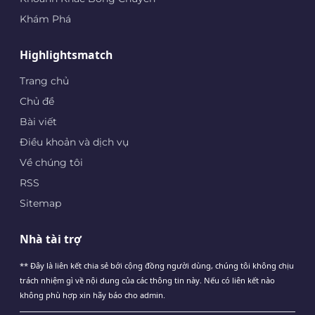
Khám Phá
Highlightsmatch
Trang chủ
Chủ đề
Bài viết
Điều khoản và dịch vụ
Về chúng tôi
RSS
Sitemap
Nhà tài trợ
** Đây là liên kết chia sẻ bới cộng đồng người dùng, chúng tôi không chịu
trách nhiệm gì về nội dung của các thông tin này. Nếu có liên kết nào
không phù hợp xin hãy báo cho admin.