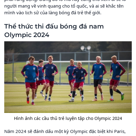
người mang về vinh quang cho tổ quốc, và ai sẽ khắc tên
mình vào lịch sử của làng bóng đá trẻ thế giới.
Thể thức thi đấu bóng đá nam
Olympic 2024
Hình ảnh các cầu thủ trẻ luyện tập cho Olympic 2024
Năm 2024 sẽ đánh dấu một kỳ Olympic đặc biệt khi Paris,