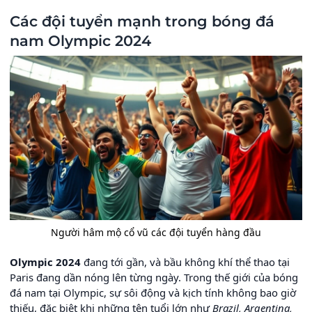
Các đội tuyển mạnh trong bóng đá
nam Olympic 2024
Người hâm mộ cổ vũ các đội tuyển hàng đầu
Olympic 2024
đang tới gần, và bầu không khí thể thao tại
Paris đang dần nóng lên từng ngày. Trong thế giới của bóng
đá nam tại Olympic, sự sôi động và kịch tính không bao giờ
thiếu, đặc biệt khi những tên tuổi lớn như
Brazil, Argentina,