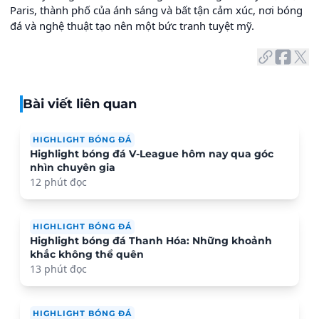
Paris, thành phố của ánh sáng và bất tận cảm xúc, nơi bóng
đá và nghệ thuật tạo nên một bức tranh tuyệt mỹ.
Bài viết liên quan
HIGHLIGHT BÓNG ĐÁ
Highlight bóng đá V-League hôm nay qua góc
nhìn chuyên gia
12 phút đọc
HIGHLIGHT BÓNG ĐÁ
Highlight bóng đá Thanh Hóa: Những khoảnh
khắc không thể quên
13 phút đọc
HIGHLIGHT BÓNG ĐÁ