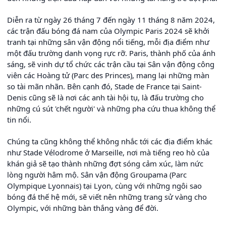
Diễn ra từ ngày 26 tháng 7 đến ngày 11 tháng 8 năm 2024,
các trận đấu bóng đá nam của Olympic Paris 2024 sẽ khởi
tranh tại những sân vận động nổi tiếng, mỗi địa điểm như
một đấu trường danh vọng rực rỡ. Paris, thành phố của ánh
sáng, sẽ vinh dự tổ chức các trận cầu tại Sân vận động công
viên các Hoàng tử (Parc des Princes), mang lại những màn
so tài mãn nhãn. Bên cạnh đó, Stade de France tại Saint-
Denis cũng sẽ là nơi các anh tài hội tụ, là đấu trường cho
những cú sút 'chết người' và những pha cứu thua không thể
tin nổi.
Chúng ta cũng không thể không nhắc tới các địa điểm khác
như Stade Vélodrome ở Marseille, nơi mà tiếng reo hò của
khán giả sẽ tạo thành những đợt sóng cảm xúc, làm nức
lòng người hâm mộ. Sân vận động Groupama (Parc
Olympique Lyonnais) tại Lyon, cùng với những ngôi sao
bóng đá thế hệ mới, sẽ viết nên những trang sử vàng cho
Olympic, với những bàn thắng vàng để đời.