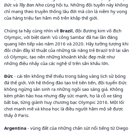
Đức
và
Tây Ban Nha
cùng hội tụ. Những đội tuyển này không
chỉ mang theo truyền thống lâu đời mà còn là niềm hy vọng
của hàng triệu fan hâm mộ trên khắp thế giới.
Chúng ta hãy cùng nhìn về
Brazil
, đội đương kim vô địch
Olympic, với biệt danh 'vũ công Samba' đã hai lần đăng
quang liên tiếp vào năm 2016 và 2020. Hãy tưởng tượng khi
đôi chân đầy kĩ thuật của những tài năng trẻ Brazil trở lại sân
cỏ Olympic, tạo nên những khoảnh khắc đẹp mắt như
những điệu nhảy của các nghệ sĩ trên sân khấu lớn.
Đức
- cái tên không thể thiếu trong bảng vàng lịch sử bóng
đá thế giới. Với hệ thống đào tạo trẻ tiên tiến, đội tuyển Đức
không ngừng sản sinh ra những ngôi sao sáng giá. Không
kém phần hào hoa nhưng đầy sức mạnh, họ là cỗ xe tăng
bất bại, từng giành huy chương bạc Olympic 2016. Một lối
chơi mạnh mẽ và khoa học là điều người hâm mộ sẽ được
thấy ở Paris.
Argentina
- vùng đất của những chân sút nổi tiếng từ Diego