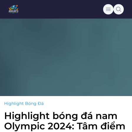
Highlight Bóng Đá
Highlight bóng đá nam
Olympic 2024: Tâm điểm