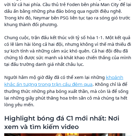
vời từ cả hai phía. Cầu thủ trẻ Foden bên phía Man City để lại
dấu ấn bằng những pha đảo bóng qua người điệu nghệ.
Trong khi đó, Neymar bên PSG liên tục tạo ra sóng gió trước
khung thành đối phương.
Chung cuộc, trận đấu kết thúc với tỷ số hòa 1-1. Một kết quả
có lẽ làm hài lòng cả hai đội, nhưng không vì thế mà thiếu đi
sự kịch tính và những cảm xúc khó quên. Cả hai đội đều đã
chứng tỏ được sức mạnh và khát khao chiến thắng của mình
tại đấu trường danh giá nhất châu lục.
Người hâm mộ giờ đây đã có thể xem lại những
khoảnh
. Không chỉ là để
khắc ấn tượng trong trận cầu đêm qua
thưởng thức những pha bóng xuất thần, mà còn là để sống
lại những giây phút thăng hoa trên sân cỏ mà chúng ta hết
lòng yêu mến.
Highlight bóng đá C1 mới nhất: Nơi
xem và tìm kiếm video