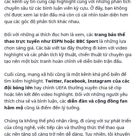
các kênh uy tín cung cấp highlight cùng với những phân tích
chuyên sâu từ các bình luận viên kỳ cựu. Ở đây, bạn không
chỉ được xem lại trận đấu mà còn có cái nhìn toàn diện hơn
qua các góc độ phân tích khác nhau.
Đối với những ai thích đọc hơn là xem, các
trang báo thể
thao trực tuyến như ESPN hoặc BBC Sport
là những lựa
chọn sáng giá. Các bài viết tại đây thường đi kèm với video
highlight và các phân tích kỹ thuật, chiến thuật từ chuyên gia
tạo nên một bức tranh hoàn chỉnh về diễn biến trận đấu.
Cuối cùng, mạng xã hội cũng là một kênh khá phổ biến để
tìm kiếm highlight.
Twitter, Facebook, Instagram của các
đội bóng lớn
hay chính UEFA thường xuyên chia sẻ clip
hoặc liên kết đến video highlight. Đối với những người yêu
thích chia sẻ và bình luận, các
diễn đàn và cộng đồng fan
hâm mộ
cũng là điểm đến lý tưởng.
Chúng ta không thể phủ nhận rằng, đi cùng với sự phát triển
của công nghệ, việc tiếp cận và thưởng thức thể thao qua
các nền tảng số càng trở nên dễ dàng. Tuy nhiên, tôi khuyên