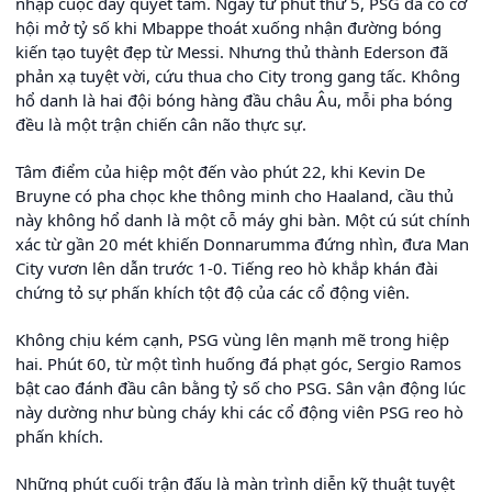
nhập cuộc đầy quyết tâm. Ngay từ phút thứ 5, PSG đã có cơ
hội mở tỷ số khi Mbappe thoát xuống nhận đường bóng
kiến tạo tuyệt đẹp từ Messi. Nhưng thủ thành Ederson đã
phản xạ tuyệt vời, cứu thua cho City trong gang tấc. Không
hổ danh là hai đội bóng hàng đầu châu Âu, mỗi pha bóng
đều là một trận chiến cân não thực sự.
Tâm điểm của hiệp một đến vào phút 22, khi Kevin De
Bruyne có pha chọc khe thông minh cho Haaland, cầu thủ
này không hổ danh là một cỗ máy ghi bàn. Một cú sút chính
xác từ gần 20 mét khiến Donnarumma đứng nhìn, đưa Man
City vươn lên dẫn trước 1-0. Tiếng reo hò khắp khán đài
chứng tỏ sự phấn khích tột độ của các cổ động viên.
Không chịu kém cạnh, PSG vùng lên mạnh mẽ trong hiệp
hai. Phút 60, từ một tình huống đá phạt góc, Sergio Ramos
bật cao đánh đầu cân bằng tỷ số cho PSG. Sân vận động lúc
này dường như bùng cháy khi các cổ động viên PSG reo hò
phấn khích.
Những phút cuối trận đấu là màn trình diễn kỹ thuật tuyệt