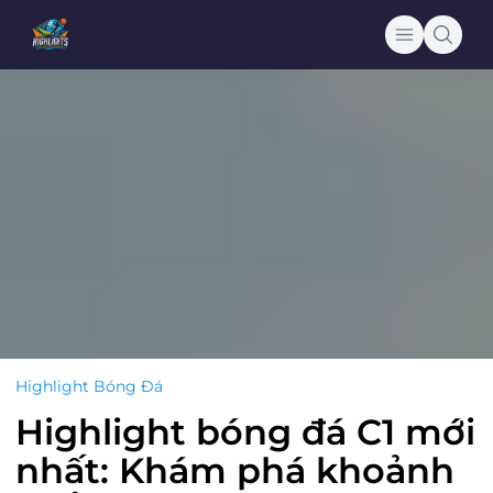
Highlight Bóng Đá
Highlight bóng đá C1 mới
nhất: Khám phá khoảnh