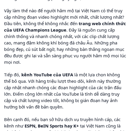
Vậy làm thế nào để người hâm mộ tại Việt Nam có thể truy
cập những đoạn video highlight mới nhất, chất lượng nhất?
Đầu tiên, không thể không nhắc đến
trang web chính thức
của UEFA Champions League
. Đây là nguồn cung cấp
chính thống và nhanh chóng nhất, với các clip chất lượng
cao, mang đậm không khí bóng đá châu Âu. Những pha
bóng đẹp, cú sút bất ngờ, hay những bàn thắng ngoạn mục
đều được ghi lại và sẵn sàng phục vụ người hâm mộ mọi lúc
mọi nơi.
Tiếp đó,
kênh YouTube của UEFA
là một lựa chọn không
thể bỏ qua. Với hàng triệu lượt theo dõi, kênh này thường
cập nhật nhanh chóng các đoạn highlight của các trận đấu
lớn. Điểm cộng lớn nhất của YouTube là tính dễ dàng truy
cập và chất lượng video tốt, không bị gián đoạn hay ảnh
hưởng bởi vấn đề bản quyền.
Bên cạnh đó, nếu bạn sở hữu dịch vụ truyền hình cáp, các
kênh như
ESPN, BeIN Sports hay K+
tại Việt Nam cũng là