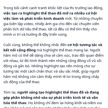
Trong bối cảnh cạnh tranh khốc liệt của thị trường lao động,
việc tạo ra highlight thể thao đã mở ra nhiều cơ hội
việc làm và phát triển kinh doanh
mới. Từ những chuyên
gia biên tập video, nhiếp ảnh gia cho đến các chuyên viên
phân tích dữ liệu thể thao, tất cả đều có thể tìm thấy cho
mình vị trí và hướng đi đầy triển vọng.
Cuối cùng, không thể không nhắc đến
cơ hội tương tác và
kết nối cộng đồng
mà highlight thể thao mang lại. Người
hâm mộ có thể dễ dàng chia sẻ cảm xúc, trao đổi quan điểm
với nhau, từ đó hình thành nên những cộng đồng cổ vũ sôi
động và gắn bó. Những highlight tạo nền móng cho sự
tương tác một cách chân thực và sâu sắc nhất, giúp người
hâm mộ không còn cảm thấy mình lẻ loi trong dòng chảy
sôi động của thể thao.
Tóm lại,
người sáng tạo highlight thể thao đã và đang
góp phần không nhỏ vào sự phát triển kinh tế và văn
hóa thể thao
. Họ không chỉ đem lại hứng khởi và niềm vui
cho khán giả mà còn tạo nên những hiệu ứng tích cực cho