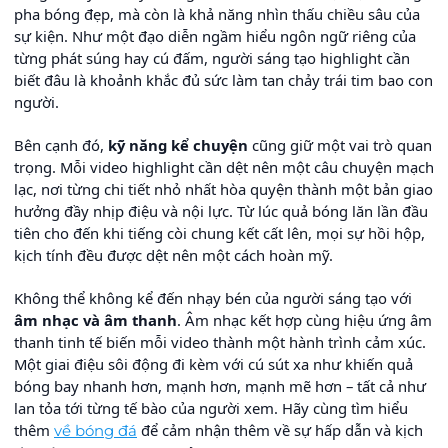
pha bóng đẹp, mà còn là khả năng nhìn thấu chiều sâu của
sự kiện. Như một đạo diễn ngầm hiểu ngôn ngữ riêng của
từng phát súng hay cú đấm, người sáng tạo highlight cần
biết đâu là khoảnh khắc đủ sức làm tan chảy trái tim bao con
người.
Bên cạnh đó,
kỹ năng kể chuyện
cũng giữ một vai trò quan
trọng. Mỗi video highlight cần dệt nên một câu chuyện mạch
lạc, nơi từng chi tiết nhỏ nhất hòa quyện thành một bản giao
hưởng đầy nhịp điệu và nội lực. Từ lúc quả bóng lăn lần đầu
tiên cho đến khi tiếng còi chung kết cất lên, mọi sự hồi hộp,
kịch tính đều được dệt nên một cách hoàn mỹ.
Không thể không kể đến nhạy bén của người sáng tạo với
âm nhạc và âm thanh
. Âm nhạc kết hợp cùng hiệu ứng âm
thanh tinh tế biến mỗi video thành một hành trình cảm xúc.
Một giai điệu sôi động đi kèm với cú sút xa như khiến quả
bóng bay nhanh hơn, mạnh hơn, mạnh mẽ hơn – tất cả như
lan tỏa tới từng tế bào của người xem. Hãy cùng tìm hiểu
thêm
để cảm nhận thêm về sự hấp dẫn và kịch
về bóng đá