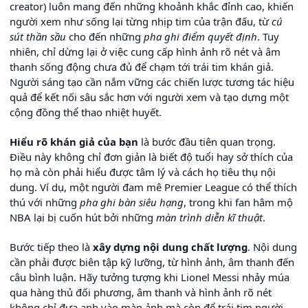
creator) luôn mang đến những khoảnh khắc đỉnh cao, khiến
người xem như sống lại từng nhịp tim của trận đấu, từ
cú
sút thần sầu
cho đến những
pha ghi điểm quyết định
. Tuy
nhiên, chỉ dừng lại ở việc cung cấp hình ảnh rõ nét và âm
thanh sống động chưa đủ để chạm tới trái tim khán giả.
Người sáng tạo cần nắm vững các chiến lược tương tác hiệu
quả để kết nối sâu sắc hơn với người xem và tạo dựng một
cộng đồng thể thao nhiệt huyết.
Hiểu rõ khán giả của bạn
là bước đầu tiên quan trọng.
Điều này không chỉ đơn giản là biết độ tuổi hay sở thích của
họ mà còn phải hiểu được tâm lý và cách họ tiêu thụ nội
dung. Ví dụ, một người đam mê Premier League có thể thích
thú với những
pha ghi bàn siêu hạng
, trong khi fan hâm mộ
NBA lại bị cuốn hút bởi những
màn trình diễn kĩ thuật
.
Bước tiếp theo là
xây dựng nội dung chất lượng
. Nội dung
cần phải được biên tập kỹ lưỡng, từ hình ảnh, âm thanh đến
câu bình luận. Hãy tưởng tượng khi Lionel Messi nhảy múa
qua hàng thủ đối phương, âm thanh và hình ảnh rõ nét
không chỉ đưa anh vào màn ảnh mà còn để trái tim người