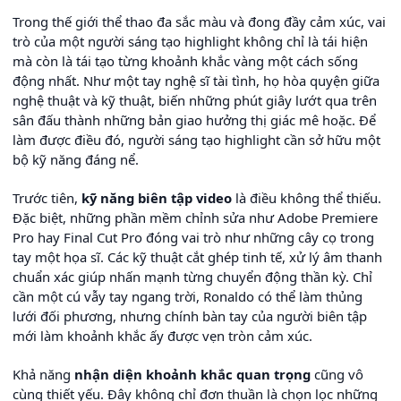
Trong thế giới thể thao đa sắc màu và đong đầy cảm xúc, vai
trò của một người sáng tạo highlight không chỉ là tái hiện
mà còn là tái tạo từng khoảnh khắc vàng một cách sống
động nhất. Như một tay nghệ sĩ tài tình, họ hòa quyện giữa
nghệ thuật và kỹ thuật, biến những phút giây lướt qua trên
sân đấu thành những bản giao hưởng thị giác mê hoặc. Để
làm được điều đó, người sáng tạo highlight cần sở hữu một
bộ kỹ năng đáng nể.
Trước tiên,
kỹ năng biên tập video
là điều không thể thiếu.
Đặc biệt, những phần mềm chỉnh sửa như Adobe Premiere
Pro hay Final Cut Pro đóng vai trò như những cây cọ trong
tay một họa sĩ. Các kỹ thuật cắt ghép tinh tế, xử lý âm thanh
chuẩn xác giúp nhấn mạnh từng chuyển động thần kỳ. Chỉ
cần một cú vẫy tay ngang trời, Ronaldo có thể làm thủng
lưới đối phương, nhưng chính bàn tay của người biên tập
mới làm khoảnh khắc ấy được vẹn tròn cảm xúc.
Khả năng
nhận diện khoảnh khắc quan trọng
cũng vô
cùng thiết yếu. Đây không chỉ đơn thuần là chọn lọc những