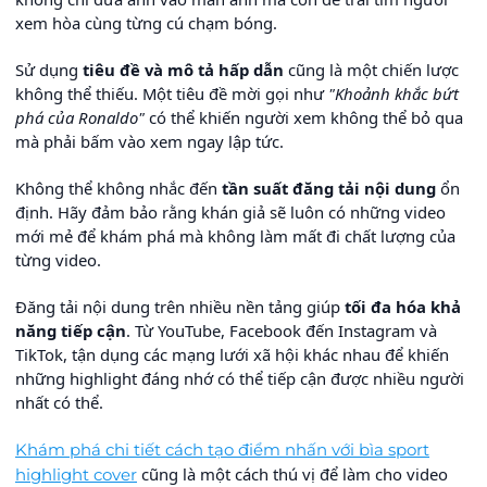
xem hòa cùng từng cú chạm bóng.
Sử dụng
tiêu đề và mô tả hấp dẫn
cũng là một chiến lược
không thể thiếu. Một tiêu đề mời gọi như
"Khoảnh khắc bứt
phá của Ronaldo"
có thể khiến người xem không thể bỏ qua
mà phải bấm vào xem ngay lập tức.
Không thể không nhắc đến
tần suất đăng tải nội dung
ổn
định. Hãy đảm bảo rằng khán giả sẽ luôn có những video
mới mẻ để khám phá mà không làm mất đi chất lượng của
từng video.
Đăng tải nội dung trên nhiều nền tảng giúp
tối đa hóa khả
năng tiếp cận
. Từ YouTube, Facebook đến Instagram và
TikTok, tận dụng các mạng lưới xã hội khác nhau để khiến
những highlight đáng nhớ có thể tiếp cận được nhiều người
nhất có thể.
Khám phá chi tiết cách tạo điểm nhấn với bìa sport
cũng là một cách thú vị để làm cho video
highlight cover