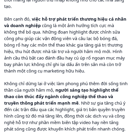
tạo.
Bên cạnh đó,
việc hỗ trợ phát triển thương hiệu cá nhân
và doanh nghiệp
cũng là một ảnh hưởng tích cực mà
không thể bỏ qua. Những đoạn highlight được chỉnh sửa
công phu giúp các vận động viên và câu lạc bộ bóng đá,
bóng rổ hay các môn thể thao khác gia tăng giá trị thương
hiệu, thu hút được nhà tài trợ và người hâm mộ mới. Hình
ảnh cầu thủ bật cao đánh đầu hay cú úp rổ ngoạn mục máy
bay phản lực không chỉ ghi lại dấu ấn trên sân mà còn trở
thành một công cụ marketing hữu hiệu.
Không chỉ dừng lại ở việc làm phong phú thêm đời sống tinh
thần của người hâm mộ,
người sáng tạo highlight thể
thao còn thúc đẩy ngành công nghiệp thể thao và
truyền thông phát triển mạnh mẽ
. Nhờ sự gia tăng chú ý
đến các trận đấu qua các highlight, giá trị bản quyền truyền
hình cũng từ đó mà tăng lên, đồng thời các dịch vụ và công
nghệ hỗ trợ như phần mềm biên tập video hay nền tảng
phát sóng cũng được khuyến khích phát triển nhanh chóng.