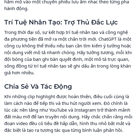
hâm mộ vào một chuyến phiêu lưu âm nhạc theo từng pha
hành động.
Trí Tuệ Nhân Tạo: Trợ Thủ Đắc Lực
Trong thời đại số, sự kết hợp trí tuệ nhân tạo và công nghệ
đa phương tiện đã mở ra một chân trời mới. ChatGPT là một
công cụ không thể thiếu nếu bạn cần tìm kiếm ý tưởng hoặc
nội dung viết mô tả nhanh chóng. Hãy tưởng tượng, mỗi khi
đội bóng của bạn ghi bàn quyết định, một mô tả trực quan,
sống động từ trí tuệ nhân tạo sẽ ghi dấu ấn trong lòng khán
giả hơn nhiều.
Chia Sẻ Và Tác Động
Khi những clip highlight được hoàn thiện, điều cuối cùng là
làm cách nào để tiếp thị và thu hút người xem. Đó chính là
lúc các nền tảng như YouTube và Instagram trở thành mảnh
đất màu mỡ để lan truyền nội dung. Hãy chắc chắn rằng mỗi
đoạn video đều có tiêu đề hấp dẫn, hình thu nhỏ bắt mắt và
đặc biệt là tạo ra tương tác qua từng bình luận phản hồi.