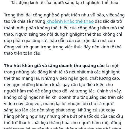
Tác động kinh tế của người sáng tạo highlight thể thao
Trong thời đại công nghệ số phát triển như vũ bão, việc sáng
tạo và chia sẻ những
đặc sắc đã trở
khoảnh khắc thể thao
thành một phần không thể thiếu của cộng đồng hâm mộ thể
thao. Người sáng tạo nội dung highlight thể thao không chỉ
góp phần gia tăng sức hấp dẫn của các trận đấu mà còn
đóng vai trò quan trọng trong việc thúc đẩy nền kinh tế thể
thao trên toàn cầu.
Thu hút khán giả và tăng doanh thu quảng cáo
là một
trong những tác động kinh tế rõ nét nhất mà các highlight
thể thao mang lại. Những video ngắn gọn, chất lượng cao,
nén gọn những khoảnh khắc gay cấn tạo điều kiện cho
người hâm mộ dễ dàng theo dõi và tương tác. Chính vì vậy,
không có gì ngạc nhiên khi doanh thu từ quảng cáo trên các
video này tăng vọt, mang lại lợi nhuận lớn cho cả người
sáng tạo lẫn các nền tảng phát sóng. Những cú sút xoáy
hàng phòng ngự hay những pha bứt phá tốc độ của các cầu
thủ trở thành chất liệu thăng hoa cho người hâm mộ, đồng
thời mang lại nguồn thu nhập không nhỏ cho các nhà sáng