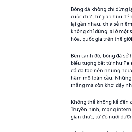
Bóng đá không chỉ dừng lạ
cuộc chơi, từ giao hữu đến
lại gần nhau, chia sẻ niề
không chỉ dừng lại ở một 
hóa, quốc gia trên thế giới
Bên cạnh đó, bóng đá sở
biểu tượng bất tử như Pel
đá đã tạo nên những ngườ
hâm mộ toàn cầu. Những t
thẳng mà còn khơi dậy n
Không thể không kể đến
Truyền hình, mạng intern
gian thực, từ đó nuôi dưỡ