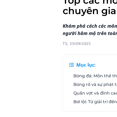
Top các mô
chuyên gia
Khám phá cách các môn t
người hâm mộ trên toàn
T5, 25/09/2025
Mục lục:
Bóng đá: Môn thể th
Bóng rổ và sự phát 
Quần vợt và đỉnh cao
Bơi lội: Từ giải trí