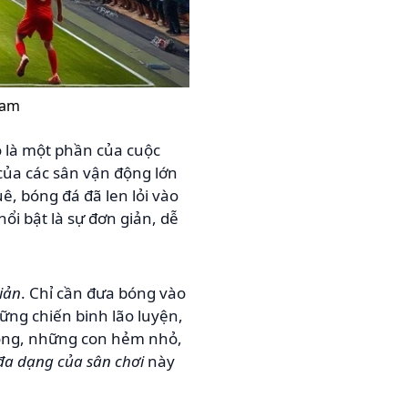
Nam
ó là một phần của cuộc
 của các sân vận động lớn
, bóng đá đã len lỏi vào
ổi bật là sự đơn giản, dễ
.
iản
. Chỉ cần đưa bóng vào
hững chiến binh lão luyện,
 bóng, những con hẻm nhỏ,
đa dạng của sân chơi
này