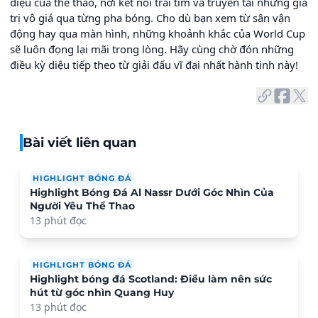
diệu của thể thao, nơi kết nối trái tim và truyền tải những giá
trị vô giá qua từng pha bóng. Cho dù bạn xem từ sân vận
động hay qua màn hình, những khoảnh khắc của World Cup
sẽ luôn đọng lại mãi trong lòng. Hãy cùng chờ đón những
điều kỳ diệu tiếp theo từ giải đấu vĩ đại nhất hành tinh này!
Bài viết liên quan
HIGHLIGHT BÓNG ĐÁ
Highlight Bóng Đá Al Nassr Dưới Góc Nhìn Của
Người Yêu Thể Thao
13 phút đọc
HIGHLIGHT BÓNG ĐÁ
Highlight bóng đá Scotland: Điều làm nên sức
hút từ góc nhìn Quang Huy
13 phút đọc