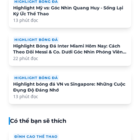
HIGHLIGHT BÓNG ĐÁ
Highlight Mỹ vs: Góc Nhìn Quang Huy - Sống Lại
Ký Ức Thể Thao
13 phút đọc
HIGHLIGHT BÓNG ĐÁ
Highlight Bóng Đá Inter Miami Hôm Nay: Cách
Theo Dõi Messi & Co. Dưới Góc Nhìn Phóng Viên
Thể Thao
22 phút đọc
HIGHLIGHT BÓNG ĐÁ
Highlight bóng đá VN vs Singapore: Những Cuộc
Đụng Độ Đáng Nhớ
13 phút đọc
Có thể bạn sẽ thích
ĐỈNH CAO THỂ THAO