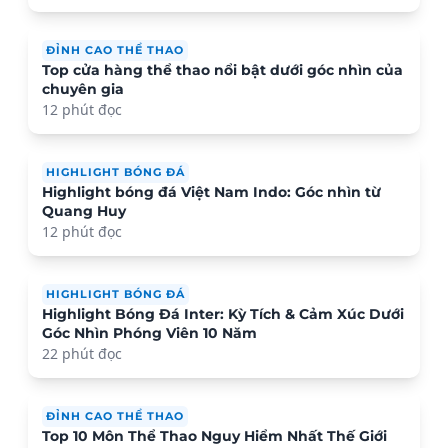
ĐỈNH CAO THỂ THAO
Top cửa hàng thể thao nổi bật dưới góc nhìn của
chuyên gia
12 phút đọc
HIGHLIGHT BÓNG ĐÁ
Highlight bóng đá Việt Nam Indo: Góc nhìn từ
Quang Huy
12 phút đọc
HIGHLIGHT BÓNG ĐÁ
Highlight Bóng Đá Inter: Kỳ Tích & Cảm Xúc Dưới
Góc Nhìn Phóng Viên 10 Năm
22 phút đọc
ĐỈNH CAO THỂ THAO
Top 10 Môn Thể Thao Nguy Hiểm Nhất Thế Giới