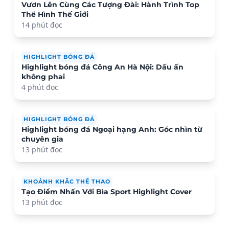
Vươn Lên Cùng Các Tượng Đài: Hành Trình Top
Thể Hình Thế Giới
14 phút đọc
HIGHLIGHT BÓNG ĐÁ
Highlight bóng đá Công An Hà Nội: Dấu ấn
không phai
4 phút đọc
HIGHLIGHT BÓNG ĐÁ
Highlight bóng đá Ngoại hạng Anh: Góc nhìn từ
chuyên gia
13 phút đọc
KHOẢNH KHẮC THỂ THAO
Tạo Điểm Nhấn Với Bìa Sport Highlight Cover
13 phút đọc