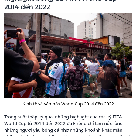
2014 đến 2022
Kinh tế và văn hóa World Cup 2014 đến 2022
Trong suốt thập kỷ qua, những highlight của các kỳ FIFA
World Cup từ 2014 đến 2022 đã không chỉ làm nức lòng
những người yêu bóng đá nhờ những khoảnh khắc mãn