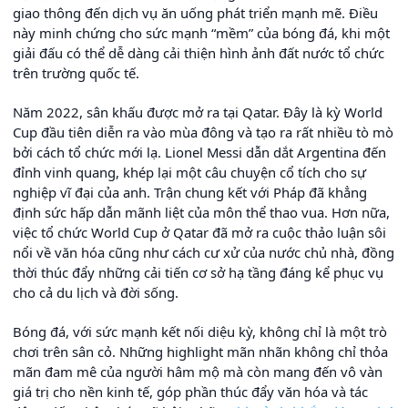
giao thông đến dịch vụ ăn uống phát triển mạnh mẽ. Điều
này minh chứng cho sức mạnh “mềm” của bóng đá, khi một
giải đấu có thể dễ dàng cải thiện hình ảnh đất nước tổ chức
trên trường quốc tế.
Năm 2022, sân khấu được mở ra tại Qatar. Đây là kỳ World
Cup đầu tiên diễn ra vào mùa đông và tạo ra rất nhiều tò mò
bởi cách tổ chức mới lạ. Lionel Messi dẫn dắt Argentina đến
đỉnh vinh quang, khép lại một câu chuyện cổ tích cho sự
nghiệp vĩ đại của anh. Trận chung kết với Pháp đã khẳng
định sức hấp dẫn mãnh liệt của môn thể thao vua. Hơn nữa,
việc tổ chức World Cup ở Qatar đã mở ra cuộc thảo luận sôi
nổi về văn hóa cũng như cách cư xử của nước chủ nhà, đồng
thời thúc đẩy những cải tiến cơ sở hạ tầng đáng kể phục vụ
cho cả du lịch và đời sống.
Bóng đá, với sức mạnh kết nối diệu kỳ, không chỉ là một trò
chơi trên sân cỏ. Những highlight mãn nhãn không chỉ thỏa
mãn đam mê của người hâm mộ mà còn mang đến vô vàn
giá trị cho nền kinh tế, góp phần thúc đẩy văn hóa và tác