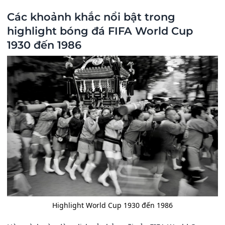
Các khoảnh khắc nổi bật trong
highlight bóng đá FIFA World Cup
1930 đến 1986
Highlight World Cup 1930 đến 1986