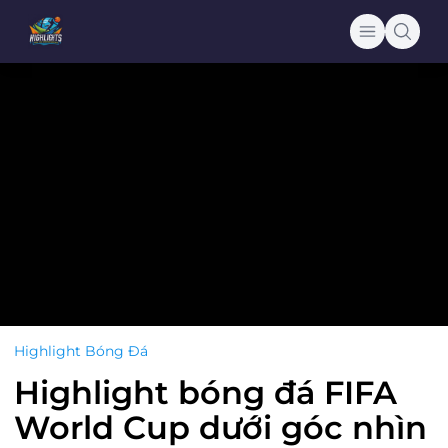
Highlight Bóng Đá
Highlight bóng đá FIFA
World Cup dưới góc nhìn