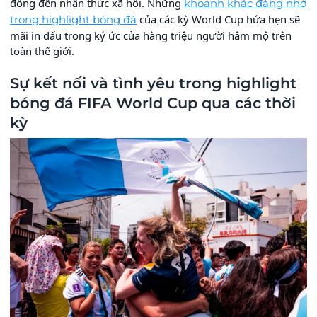
động đến nhận thức xã hội. Những
khoảnh khắc đáng nhớ
của các kỳ World Cup hứa hẹn sẽ
trong highlight bóng đá
mãi in dấu trong ký ức của hàng triệu người hâm mộ trên
toàn thế giới.
Sự kết nối và tình yêu trong highlight
bóng đá FIFA World Cup qua các thời
kỳ